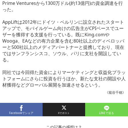
Prime Venturesから1300万ドル(約13億円)の資金調達を行
eスポーツ
った。
AppLiftは2012年にドイツ・ベルリンに設立されたスタート
アップで、モバイルゲーム向けの広告主がCPIベースでユー
ザーを獲得する支援を行っている。既にKing.comや
Wooga、EAなどの有力企業を含む80社以上のディベロッパ
ーと500社以上のメディアパートナーと提携しており、現在
ではサンフランシスコ、ソウル、パリに支社を開設してい
る。
同社では今回得た資金によりマーケティングと収益化プラッ
トフォームにさらに投資を行うほか、新たな支社の開設や人
材獲得などグローバル展開を加速させるという。
《籠谷千穂》
Facebookでシェア
LINEで送る
この記事の感想は？