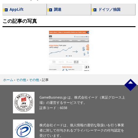
AppLift
調達
ドイツ／独国
この記事の写真
ホーム
›
その他
›
その他
›
記事
GameBusiness.jp は、株式会社イード（東証グロース上
場）の運営するサービスです。
証券コード：6038
株式会社イードは、個人情報の適切な取扱いを行う事業
者に対して付与されるプライバシーマークの付与認定を
受けています。