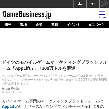
開発
市場
企業
連載
イベント
eスポーツ
ホーム
ゲーム開発
市場
マネタイズ
ドイツのモバイルゲームマーケティングプラットフォ
企業動向
ーム「AppLift」、1300万ドルを調達
人材育成
モバイルゲーム専門のマーケティングプラットフォームの AppLift が、シリーズ
AラウンドでベンチャーキャピタルのPrime Venturesから1300万ドル(約13億円)
の資金調達を行った。
産業政策
その他
その他
2013.6.5（水） 17:48
連載
モバイルゲーム専門のマーケティングプラットフォームの
イベント/セミナー
AppLift
が、シリーズAラウンドでベンチャーキャピタルの