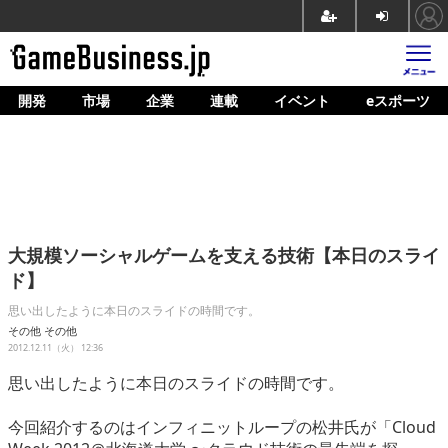
開発
市場
企業
連載
イベント
eスポーツ
ホーム
ゲーム開発
市場
マネタイズ
大規模ソーシャルゲームを支える技術【本日のスライ
企業動向
ド】
人材育成
思い出したように本日のスライドの時間です。
その他
その他
産業政策
2012.12.11（火） 12:36
思い出したように本日のスライドの時間です。
連載
今回紹介するのはインフィニットループの松井氏が「Cloud
イベント/セミナー