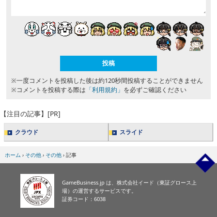
※一度コメントを投稿した後は約120秒間投稿することができません
※コメントを投稿する際は
「利用規約」
を必ずご確認ください
【注目の記事】[PR]
クラウド
スライド
ホーム
›
その他
›
その他
›
記事
GameBusiness.jp は、株式会社イード（東証グロース上
場）の運営するサービスです。
証券コード：6038