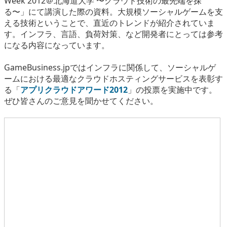
Week 2012＠北海道大学 〜クラウド技術の最先端を探
eスポーツ
る〜」にて講演した際の資料。大規模ソーシャルゲームを支
える技術ということで、直近のトレンドが紹介されていま
す。インフラ、言語、負荷対策、など開発者にとっては参考
になる内容になっています。
GameBusiness.jpではインフラに関係して、ソーシャルゲ
ームにおける最適なクラウドホスティングサービスを表彰す
る「
アプリクラウドアワード2012
」の投票を実施中です。
ぜひ皆さんのご意見を聞かせてください。