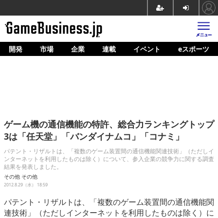
開発
市場
企業
連載
イベント
eスポーツ
ホーム
ゲーム開発
市場
マネタイズ
ゲーム機の通信機能の特許、総合力ランキングトップ
企業動向
3は「任天堂」「バンダイナムコ」「コナミ」
人材育成
パテント・リザルトは、「複数のゲーム装置間の通信機能関連技術」（ただしイ
ンターネットを利用したものは除く）について、参入企業の競争力に関する調査
結果を発表しました。
産業政策
その他
その他
2012.8.29（水） 18:59
連載
パテント・リザルトは、「複数のゲーム装置間の通信機能関
イベント/セミナー
連技術」（ただしインターネットを利用したものは除く）に