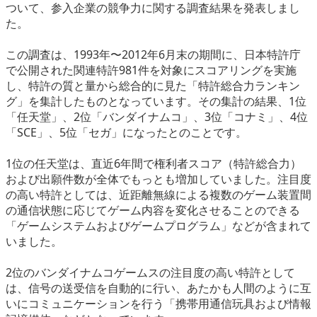
ついて、参入企業の競争力に関する調査結果を発表しまし
eスポーツ
た。
この調査は、1993年〜2012年6月末の期間に、日本特許庁
で公開された関連特許981件を対象にスコアリングを実施
し、特許の質と量から総合的に見た「特許総合力ランキン
グ」を集計したものとなっています。その集計の結果、1位
「任天堂」、2位「バンダイナムコ」、3位「コナミ」、4位
「SCE」、5位「セガ」になったとのことです。
1位の任天堂は、直近6年間で権利者スコア（特許総合力）
および出願件数が全体でもっとも増加していました。注目度
の高い特許としては、近距離無線による複数のゲーム装置間
の通信状態に応じてゲーム内容を変化させることのできる
「ゲームシステムおよびゲームプログラム」などが含まれて
いました。
2位のバンダイナムコゲームスの注目度の高い特許として
は、信号の送受信を自動的に行い、あたかも人間のように互
いにコミュニケーションを行う「携帯用通信玩具および情報