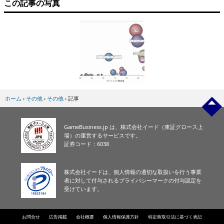
この記事の写真
ホーム
›
その他
›
その他
›
記事
GameBusiness.jp は、株式会社イード（東証グロース上
場）の運営するサービスです。
証券コード：6038
株式会社イードは、個人情報の適切な取扱いを行う事業
者に対して付与されるプライバシーマークの付与認定を
受けています。
お問合せ
広告掲載
会社概要
個人情報保護方針
特定商取引法に基づく表記