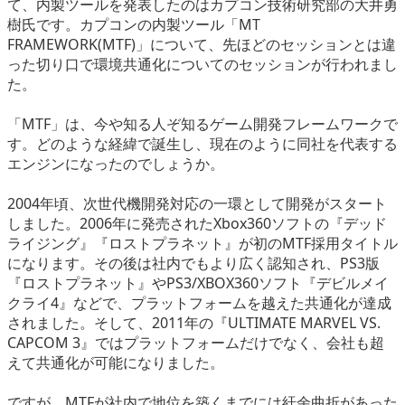
て、内製ツールを発表したのはカプコン技術研究部の大井勇
eスポーツ
樹氏です。カプコンの内製ツール「MT
FRAMEWORK(MTF)」について、先ほどのセッションとは違
った切り口で環境共通化についてのセッションが行われまし
た。
「MTF」は、今や知る人ぞ知るゲーム開発フレームワークで
す。どのような経緯で誕生し、現在のように同社を代表する
エンジンになったのでしょうか。
2004年頃、次世代機開発対応の一環として開発がスタート
しました。2006年に発売されたXbox360ソフトの『デッド
ライジング』『ロストプラネット』が初のMTF採用タイトル
になります。その後は社内でもより広く認知され、PS3版
『ロストプラネット』やPS3/XBOX360ソフト『デビルメイ
クライ4』などで、プラットフォームを越えた共通化が達成
されました。そして、2011年の『ULTIMATE MARVEL VS.
CAPCOM 3』ではプラットフォームだけでなく、会社も超
えて共通化が可能になりました。
ですが、MTFが社内で地位を築くまでには紆余曲折があった