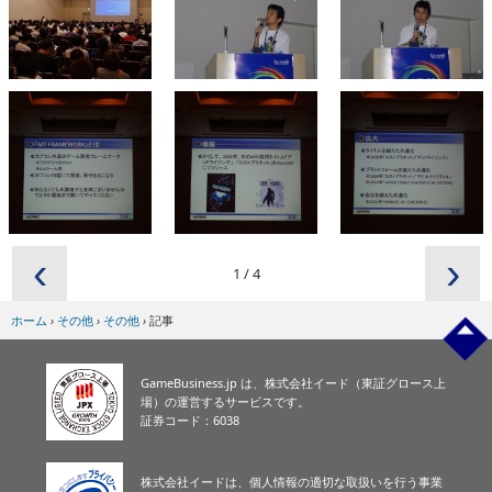
‹
›
1
/
4
ホーム
›
その他
›
その他
›
記事
GameBusiness.jp は、株式会社イード（東証グロース上
場）の運営するサービスです。
証券コード：6038
株式会社イードは、個人情報の適切な取扱いを行う事業