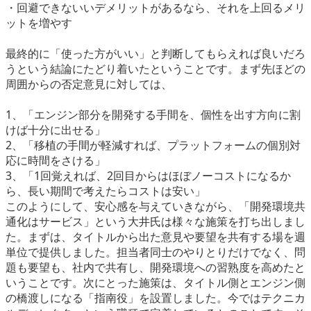
・回避できないいデメリットがあるなら、それを上回るメリ
ットを増やす
最終的に「使った方がいい」と判断してもらえれば良いだろ
うという結論にたどり着いたということです。まず先ほどの
周囲からの否定意見に対しては、
1、「エンジン部分を開発する手間を、個性を出す方向に割
けば十分に出せる」
2、「移植の手間が軽減すれば、プラットフォームの個別対
応に時間をさける」
3、「1回覚えれば、2回目からはほぼノーコストになるか
ら、長い期間で考えたらコストは安い」
このようにして、安心感を与えていきながら、「開発環境共
通化はサービス」という大井氏は様々な施策を打ち出しまし
た。まずは、タイトルから出た意見や要望を共有する場を週
単位で提供しました。担当者同士のやりとりだけでなく、問
題も要望も、社内で共有し、開発環境への習熟度を高めたと
いうことです。次にとった施策は、タイトル側とエンジン側
の橋渡しになる「指南役」を設置しました。今ではテクニカ