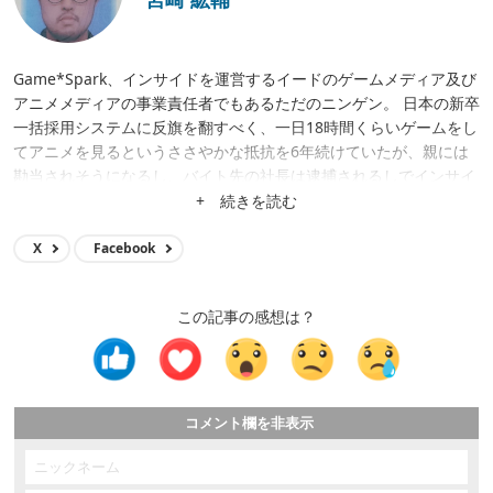
Game*Spark、インサイドを運営するイードのゲームメディア及び
アニメメディアの事業責任者でもあるただのニンゲン。 日本の新卒
一括採用システムに反旗を翻すべく、一日18時間くらいゲームをし
てアニメを見るというささやかな抵抗を6年続けていたが、親には
勘当されそうになるし、バイト先の社長は逮捕されるしでインサイ
ド編集部に無気力バイトとして転がり込む。 偶然も重なって2017
+ 続きを読む
年にゲームメディアの統括となり、ポジションが空位になっていた
Game*Sparkの編集長的ポジションに就くも、ちょっとしたハプニ
X
Facebook
ングもあって2022年7月をもって編集長の席を譲る。 夢はイードの
ゲームメディア群を日本のゲーム業界で一目置かれる存在にするこ
この記事の感想は？
と、ゲームやアニメを自分達で出すこと（ウィザードリィでちょっ
と実現）、日本武道館でライブすること、グラストンベリーのヘッ
ドライナーになること……など。
コメント欄を非表示