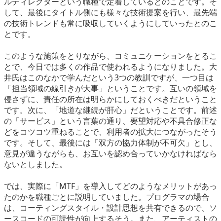
ルディレクターという職種で定着しているとのことです。そ
して、最後にタイトル側にも様々な技術提案を行い、最先端
の技術トレンドも常に吸収していくようにしていったとのこ
とです。
このような施策をとりながら、コミュニケーションをとるこ
とで、今日では多くの作品で使われるようになりました。大
井氏はこのなかで学んだという3つの教訓ですが、一つ目は
「担当領域の線引きが大事」ということです。互いの領域を
侵さずに、責任の所在は明らかにしておくべきだということ
です。次に、「地道な継続が肝心」だということです。前述
の「サービス」という言葉の通り、要望対応や不具合修正な
どをコツコツ重ねることで、利用者の拡大につながったそう
です。そして、最後には「双方の協力体制が不可欠」とし、
意見が違うながらも、お互いを認め合っていかなければなら
ないとしました。
では、実際に「MTF」を導入してどのようなメリットがあっ
たのかを職種ごとに説明していました。プログラマの場合
は、コーティングスタイル・設計思想を共有できるので、ソ
ースコードの可読性が向上するそう。また、アーティストの