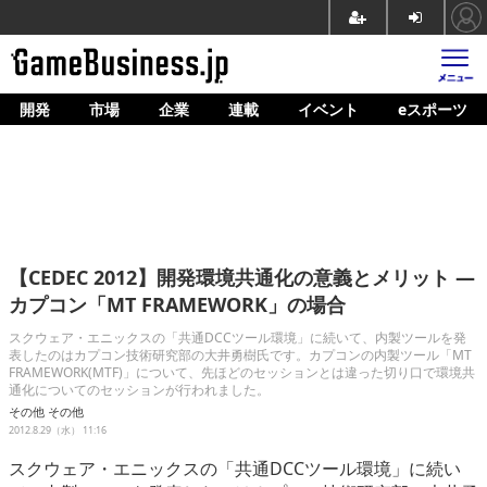
開発
市場
企業
連載
イベント
eスポーツ
ホーム
ゲーム開発
市場
マネタイズ
【CEDEC 2012】開発環境共通化の意義とメリット ―
企業動向
カプコン「MT FRAMEWORK」の場合
人材育成
スクウェア・エニックスの「共通DCCツール環境」に続いて、内製ツールを発
表したのはカプコン技術研究部の大井勇樹氏です。カプコンの内製ツール「MT
FRAMEWORK(MTF)」について、先ほどのセッションとは違った切り口で環境共
産業政策
通化についてのセッションが行われました。
その他
その他
連載
2012.8.29（水） 11:16
イベント/セミナー
スクウェア・エニックスの「共通DCCツール環境」に続い