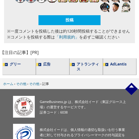
※一度コメントを投稿した後は約120秒間投稿することができません
※コメントを投稿する際は
「利用規約」
を必ずご確認ください
【注目の記事】[PR]
グリー
広告
アトランティ
AdLantis
ス
ホーム
›
その他
›
その他
›
記事
GameBusiness.jp は、株式会社イード（東証グロース上
場）の運営するサービスです。
証券コード：6038
株式会社イードは、個人情報の適切な取扱いを行う事業
者に対して付与されるプライバシーマークの付与認定を