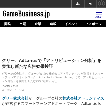
開発
市場
企業
連載
イベント
eスポーツ
ホーム
ゲーム開発
市場
マネタイズ
グリー、AdLantisで「アトリビューション分析」を
企業動向
実施し新たな広告効果検証
人材育成
グリー株式会社 が、グループ会社の 株式会社アトランティス が運営するスマー
トフォンアドネットワーク「AdLantis for Smartphone」にて「アトリビューシ
ョン分析」を実施し新たな効果検証行った。
産業政策
その他
その他
2011.10.31（月） 17:29
連載
グリー株式会社
が、グループ会社の
株式会社アトランティス
イベント/セミナー
が運営するスマートフォンアドネットワーク「AdLantis for