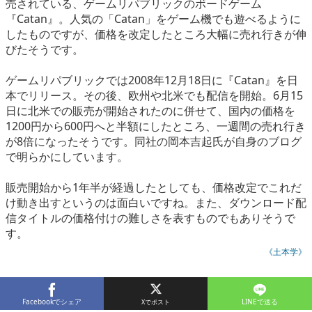
売されている、ゲームリパブリックのボードゲーム
eスポーツ
『Catan』。人気の「Catan」をゲーム機でも遊べるように
したものですが、価格を改定したところ大幅に売れ行きが伸
びたそうです。
ゲームリパブリックでは2008年12月18日に『Catan』を日
本でリリース。その後、欧州や北米でも配信を開始。6月15
日に北米での販売が開始されたのに併せて、国内の価格を
1200円から600円へと半額にしたところ、一週間の売れ行き
が8倍になったそうです。同社の岡本吉起氏が自身のブログ
で明らかにしています。
販売開始から1年半が経過したとしても、価格改定でこれだ
け動き出すというのは面白いですね。また、ダウンロード配
信タイトルの価格付けの難しさを表すものでもありそうで
す。
《土本学》
Facebookでシェア
LINEで送る