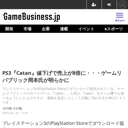
開発
市場
企業
連載
イベント
eスポーツ
ホーム
ゲーム開発
市場
マネタイズ
PS3『Catan』値下げで売上が8倍に・・・ゲームリ
企業動向
パブリック岡本氏が明らかに
人材育成
プレイステーション3のPlayStation Storeでダウンロード販売されている、ゲー
ムリパブリックのボードゲーム『Catan』。人気の「Catan」をゲーム機でも遊
べるようにしたものですが、価格を改定したところ大幅に売れ行きが伸びたそう
産業政策
です。
その他
その他
連載
2010.6.24（木） 21:47
イベント/セミナー
プレイステーション3のPlayStation Storeでダウンロード販