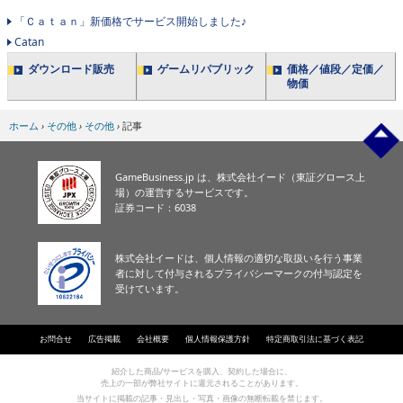
「Ｃａｔａｎ」新価格でサービス開始しました♪
Catan
ダウンロード販売
ゲームリパブリック
価格／値段／定価／
物価
ホーム
›
その他
›
その他
›
記事
GameBusiness.jp は、株式会社イード（東証グロース上
場）の運営するサービスです。
証券コード：6038
株式会社イードは、個人情報の適切な取扱いを行う事業
者に対して付与されるプライバシーマークの付与認定を
受けています。
お問合せ
広告掲載
会社概要
個人情報保護方針
特定商取引法に基づく表記
紹介した商品/サービスを購入、契約した場合に、
売上の一部が弊社サイトに還元されることがあります。
当サイトに掲載の記事・見出し・写真・画像の無断転載を禁じます。