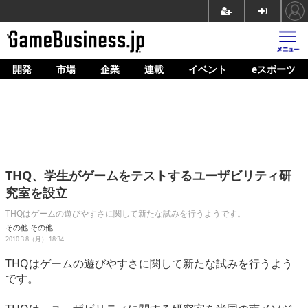
開発
市場
企業
連載
イベント
eスポーツ
ホーム
ゲーム開発
市場
マネタイズ
THQ、学生がゲームをテストするユーザビリティ研
企業動向
究室を設立
人材育成
THQはゲームの遊びやすさに関して新たな試みを行うようです。
その他
その他
産業政策
2010.3.8（月） 18:34
THQはゲームの遊びやすさに関して新たな試みを行うよう
連載
です。
イベント/セミナー