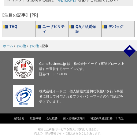
【注目の記事】[PR]
THQ
ユーザビリテ
QA／品質保
デバッグ
ィ
証
ホーム
›
その他
›
その他
›
記事
GameBusiness.jp は、株式会社イード（東証グロース上
場）の運営するサービスです。
証券コード：6038
株式会社イードは、個人情報の適切な取扱いを行う事業
者に対して付与されるプライバシーマークの付与認定を
受けています。
お問合せ
広告掲載
会社概要
個人情報保護方針
特定商取引法に基づく表記
紹介した商品/サービスを購入、契約した場合に、
売上の一部が弊社サイトに還元されることがあります。