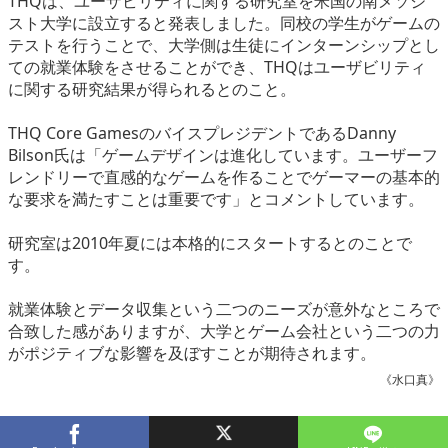
THQは、ユーザビリティに関する研究室を米国の南メソジ
eスポーツ
スト大学に設立すると発表しました。同校の学生がゲームの
テストを行うことで、大学側は生徒にインターンシップとし
ての就業体験をさせることができ、THQはユーザビリティ
に関する研究結果が得られるとのこと。
THQ Core GamesのバイスプレジデントであるDanny
Bilson氏は「ゲームデザインは進化しています。ユーザーフ
レンドリーで直感的なゲームを作ることでゲーマーの基本的
な要求を満たすことは重要です」とコメントしています。
研究室は2010年夏には本格的にスタートするとのことで
す。
就業体験とデータ収集という二つのニーズが意外なところで
合致した感がありますが、大学とゲーム会社という二つの力
がポジティブな影響を及ぼすことが期待されます。
《水口真》