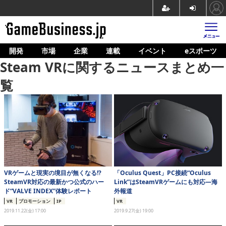
開発
市場
企業
連載
イベント
eスポーツ
ホーム
Steam VRに関するニュースまとめ一
ゲーム開発
覧
市場
マネタイズ
企業動向
人材育成
VRゲームと現実の境目が無くなる!?
「Oculus Quest」PC接続“Oculus
産業政策
SteamVR対応の最新かつ公式のハー
Link”はSteamVRゲームにも対応―海
ド“VALVE INDEX”体験レポート
外報道
連載
VR
プロモーション
IP
VR
2019.11.22(金) 17:00
2019.9.27(金) 19:00
イベント/セミナー