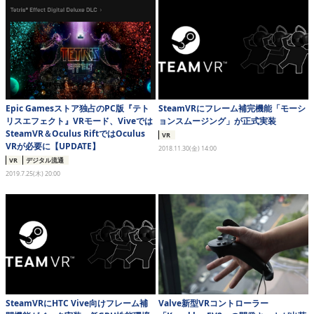
eスポーツ
Epic Gamesストア独占のPC版『テト
SteamVRにフレーム補完機能「モーシ
リスエフェクト』VRモード、Viveでは
ョンスムージング」が正式実装
SteamVR＆Oculus RiftではOculus
VR
VRが必要に【UPDATE】
2018.11.30(金) 14:00
VR
デジタル流通
2019.7.25(木) 20:00
SteamVRにHTC Vive向けフレーム補
Valve新型VRコントローラー