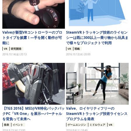
Valveが新型VRコントローラーのプロ
SteamVRトラッキング技術のライセン
トタイプを披露！―手を開く動作が可
シーは既に300以上―乗り物から玩具ま
能に
で様々なプロジェクトで利用
VR
研究開発
VR
戦略
2016.10.14(金) 20:13
2016.10.12(水) 20:00
【TGS 2016】MSIがVR特化バックパッ
Valve、ロイヤリティフリーの
クPC「VR One」を展示―バーチャル
SteamVRトラッキング技術ライセンス
を背負って未来へ
プログラムを発表
発表
イベント
ゲームエンジン
ミドルウェア
VR
2016.9.21(水) 13:00
2016.8.6(土) 18:49