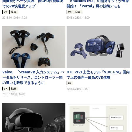
間機能がベータ実装、低GPU性能環境
「Knuckles EV2」の開発キットが出荷
でのVR快適度アップ
開始！ 『Portal』風の技術デモも
VR
発表
VR
発表
2018.10.19(金) 17:05
2018.6.23(土) 15:00
Valve、「SteamVR 入力システム」ベ
HTC VIVE上位モデル「VIVE Pro」国内
ータ版をリリース、コントローラー間
で正式発売ー最高のVR体験
の違いを吸収できるように
IP
VR
戦略
2018.4.24(火) 7:00
2018.5.18(金) 16:00