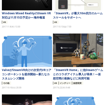
Windows Mixed RealityのSteam VR
「SteamVR」が最大10m四方のルーム
対応は11月15日予定か―海外報道
スケールをサポートへ
VR
VR
2017.11.9(木) 13:30
2017.10.13(金) 7:30
ValveがSteamVR向けの次世代VRコア
「SteamVR Home」に他Steamゲーム
コンポーネントを提供開始―新たなカ
とのコラボアイテム導入が発表！―仮
スタムレンズ開発
想空間の装飾などに利用可能
その他
VR
インディー
仮想現実
2017.10.10(火) 20:30
2017.6.22(木) 9:48