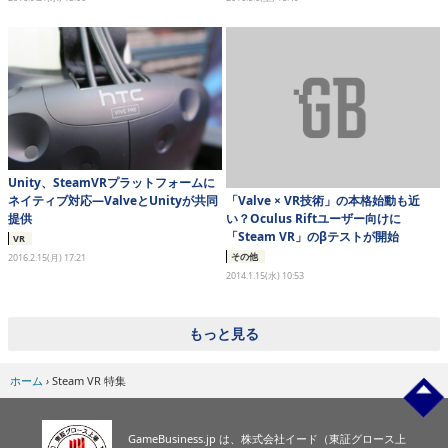
Unity、SteamVRプラットフォームに
「Valve × VR技術」の本格始動も近
ネイティブ対応―ValveとUnityが共同
い？Oculus Riftユーザー向けに
提供
「Steam VR」のβテストが開始
VR
その他
2016.2.15(月) 17:21
2014.1.15(水) 10:53
もっと見る
ホーム
›
Steam VR 特集
GameBusiness.jp は、株式会社イード（東証グロース上