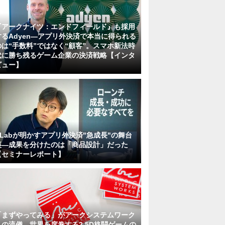
『アークナイツ：エンドフィールド』も採用
するAdyen―アプリ外決済で本当に得られる
のは“手数料”ではなく“顧客”。スマホ新法時
代に勝ち残るゲーム企業の決済戦略【インタ
ビュー】
KLabが明かすアプリ外決済"急成長"の舞台
裏―成果を分けたのは「商品設計」だった
【セミナーレポート】
「まずやってみる」がアークシステムワーク
スの流儀。世界を席巻する2.5D格闘ゲームの