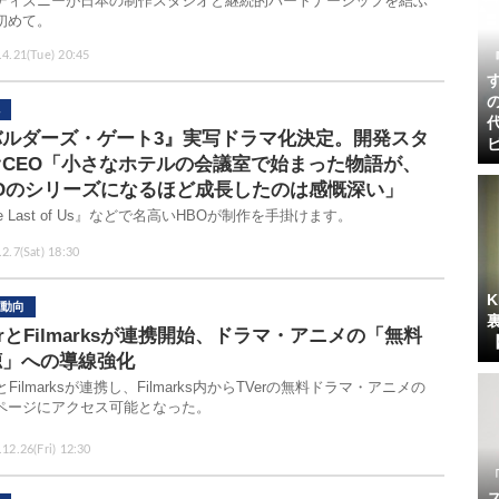
ディズニーが日本の制作スタジオと継続的パートナーシップを結ぶ
初めて。
.4.21(Tue) 20:45
バルダーズ・ゲート3』実写ドラマ化決定。開発スタ
オCEO「小さなホテルの会議室で始まった物語が、
BOのシリーズになるほど成長したのは感慨深い」
e Last of Us』などで名高いHBOが制作を手掛けます。
2.7(Sat) 18:30
動向
erとFilmarksが連携開始、ドラマ・アニメの「無料
聴」への導線強化
rとFilmarksが連携し、Filmarks内からTVerの無料ドラマ・アニメの
ページにアクセス可能となった。
12.26(Fri) 12:30