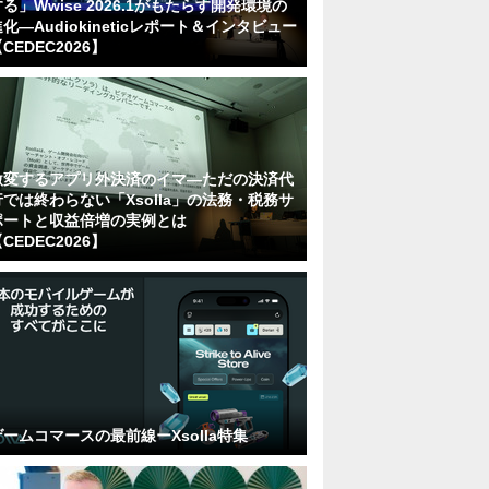
る」Wwise 2026.1がもたらす開発環境の
化―Audiokineticレポート＆インタビュー
CEDEC2026】
激変するアプリ外決済のイマ―ただの決済代
行では終わらない「Xsolla」の法務・税務サ
ポートと収益倍増の実例とは
CEDEC2026】
ゲームコマースの最前線ーXsolla特集