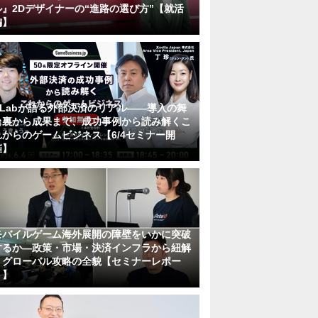
ル』2Dデザイナーの“進路の選び方”【就活
編】
KLabが語る外部決済のリアル――導入の舞
台裏から成果まで、成功事例から読み解くこ
れからのゲームビジネス【6/4セミナー開
催】
モバイルゲーム海外展開の障壁をいかに突破
するか―政策・市場・決済インフラから紐解
くグローバル攻略の全貌【セミナーレポー
ト】