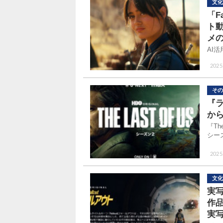
文化
「F
ト
メの
AI
2025
その
『
か
『Th
シー
2025.
文化
実
作
実