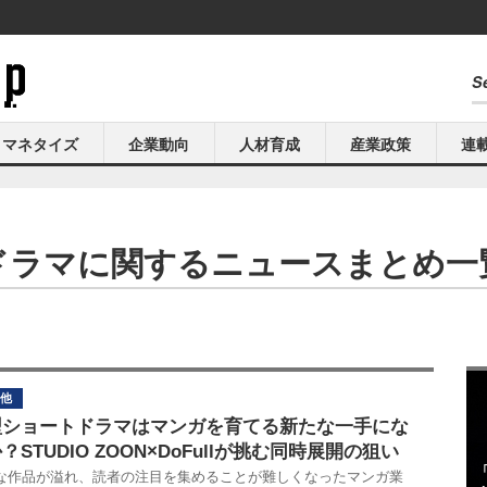
マネタイズ
企業動向
人材育成
産業政策
連
ドラマに関するニュースまとめ一
他
型ショートドラマはマンガを育てる新たな一手にな
？STUDIO ZOON×DoFullが挑む同時展開の狙い
な作品が溢れ、読者の注目を集めることが難しくなったマンガ業