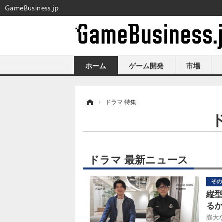
GameBusiness.jp
ホーム
ゲーム開発
市場
ホーム
›
ドラマ 特集
ドラマ 最新ニュース
その
縦
るか
膨大