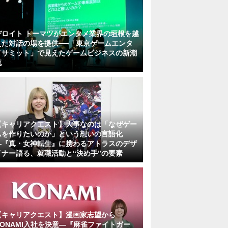
デロイト トーマツがエンタメ業界の垣根を越
えた対話の場を提供──「東京ゲームエンタ
メサミット」で見えたゲームビジネスの新潮
流
【キャリアクエスト】大事なのは「なぜゲー
ムを作りたいのか」という想いの言語化
―『真・女神転生』に携わるアトラスのデザ
イナー語る、就職活動と“決め手”の要素
【キャリアクエスト】漫画家志望から
KONAMI入社を決意―『麻雀ファイトガー