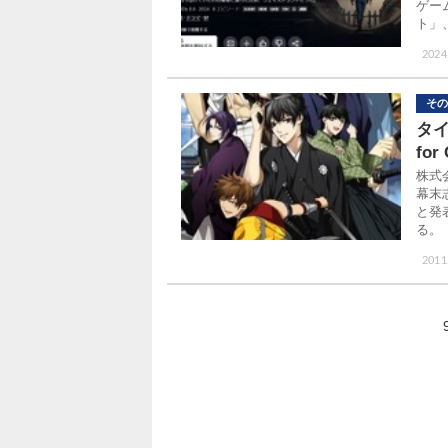
ゲー
ト」
2024.
その
タ
fo
株式
幕末
と発
る。
2011.