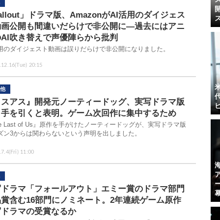
allout」ドラマ版、AmazonがAI活用のダイジェス
動画公開も間違いだらけで非公開に―過去にはアニ
AI吹き替えで声優陣らから批判
活用のダイジェスト動画は誤りだらけで非公開になりました。
.12.16(Tue) 20:15
他
ラスアス』開発元ノーティードッグ、実写ドラマ版
ら手を引くと表明。ゲーム次回作に集中するため
e Last of Us』原作を手がけたノーティードッグが、実写ドラマ版
ズン3からは関わらないという声明を出しました。
7.4(Fri) 11:00
写ドラマ「フォールアウト」エミー賞のドラマ部門
品賞含む16部門にノミネート。2年連続ゲーム原作
写ドラマの受賞なるか