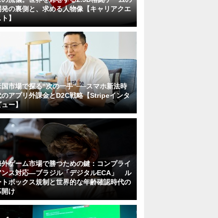
開発の裏側と、求める人物像【キャリアクエ
スト】
米国市場で探る“次の一手”──スマホ新法時
代のアプリ外課金とD2C戦略【Stripeインタ
ビュー】
海外ゲーム市場で勝つための鍵：コンプライ
アンス対応—ブラジル「デジタルECA」 ル
ートボックス規制と世界的な年齢確認時代の
幕開け