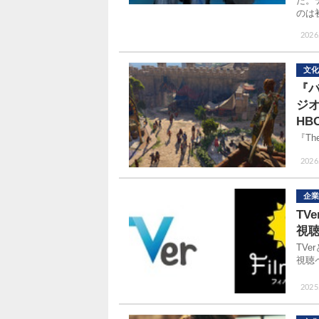
た。
のは
2026
文化
『
ジ
H
『Th
2026.
企業
TV
視
TVe
視聴
2025.