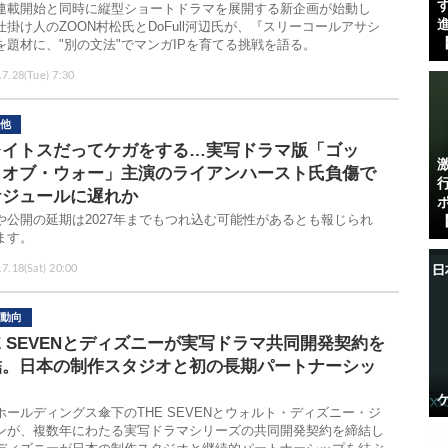
す
連載開始と同時に縦型ショートドラマを展開する新企画が始動し
進
仕掛け人のZOON村松氏とDoFull河辺氏が、『スリーコールアサシ
【
を題材に、"別の文法"でマンガIPを育てる挑戦を語る。
.7.28(Tue) 7:30
他
レイトスだってケガをする…実写ドラマ版「ゴッ
・オブ・ウォー」主演のライアンハースト氏負傷で
ケジュールに遅れか
や公開の延期は2027年までもつれ込む可能性があるとも報じられ
【
ます。
7.18(Sat) 20:00
動向
E SEVENとディズニーが実写ドラマ共同開発契約を
結。日本の制作スタジオと初の長期パートナーシッ
Sホールディングス傘下のTHE SEVENとウォルト・ディズニー・ジ
ンが、複数年にわたる実写ドラマシリーズの共同開発契約を締結し