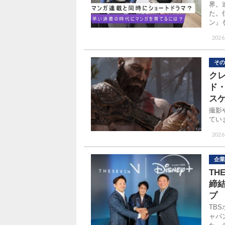
界。
た。
ン』
2026
その
ク
ド
ス
撮影
てい
2026.
企業
TH
締
プ
TB
ャパ