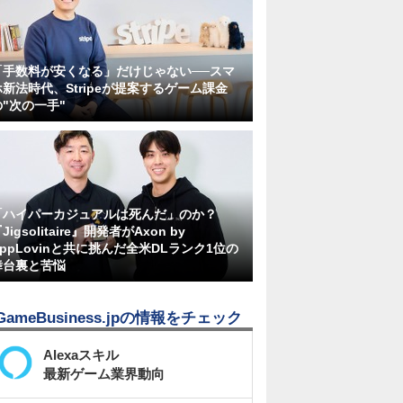
「手数料が安くなる」だけじゃない──スマ
ホ新法時代、Stripeが提案するゲーム課金
の"次の一手"
「ハイパーカジュアルは死んだ」のか？
Jigsolitaire』開発者がAxon by
AppLovinと共に挑んだ全米DLランク1位の
舞台裏と苦悩
GameBusiness.jpの情報をチェック
Alexaスキル
最新ゲーム業界動向