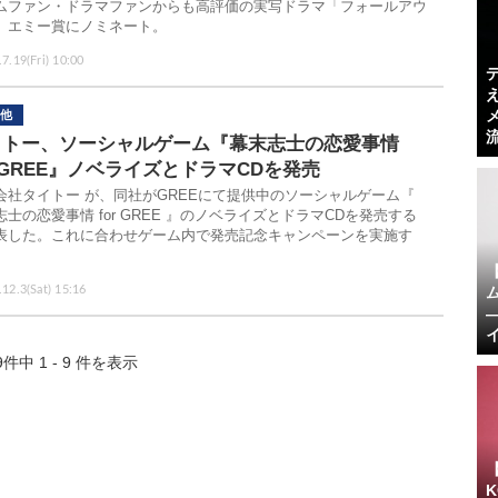
ムファン・ドラマファンからも高評価の実写ドラマ「フォールアウ
、エミー賞にノミネート。
7.19(Fri) 10:00
他
イトー、ソーシャルゲーム『幕末志士の恋愛事情
r GREE』ノベライズとドラマCDを発売
会社タイトー が、同社がGREEにて提供中のソーシャルゲーム『
志士の恋愛事情 for GREE 』のノベライズとドラマCDを発売する
表した。これに合わせゲーム内で発売記念キャンペーンを実施す
12.3(Sat) 15:16
9件中 1 - 9 件を表示