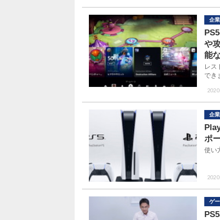
企業
PS
や
能
レス
でき
2020.
企業
Pl
ポ
使い
2020
ゲー
P