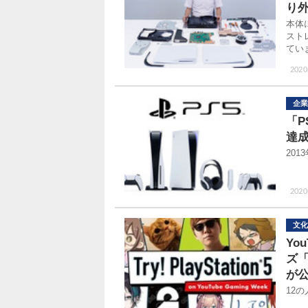
り
本体
スト
てい
2020
企業
「P
達成
20
2020
文化
Yo
ズ「T
が
12