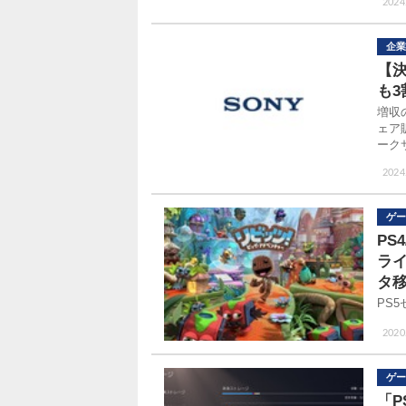
2024
企業
【
も
増収
ェア
ーク
2024
ゲー
PS
ラ
タ
PS
2020
ゲー
「P