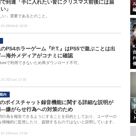
間で到達「手に入れたい皆にクリスマス前後には届
たい」
しい」需要であるとのこと。
.10.28(Wed) 18:00
のPS4ホラーゲーム『P.T.』はPS5で遊ぶことは出
ず―海外メディアがコナミに確認
 Storeで利用できないため再ダウンロード不可。
.10.20(Tue) 17:30
動向
S5のボイスチャット録音機能に関する詳細な説明が
開―嫌がらせ行為への対策のため
切行為を報告できるようにすることを目的としており、ユーザーの
を積極的に監視したり、盗聴するものではないと説明しています。
.10.19(Mon) 17:00