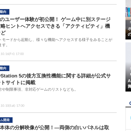
動向
5のユーザー体験が初公開！ ゲーム中に別ステージ
攻略ヒントへアクセスできる「アクティビティ」機
など
トモードから起動し、様々な機能へアクセスする様子をみることが
ます。
10.16(Fri) 17:00
動向
『
ayStation 5の後方互換性機能に関する詳細が公式サ
ートサイトに掲載
方や制限事項、非対応ゲームのリストなども。
.10.10(Sat) 17:00
ム開発
S5本体の分解映像が公開！―両側の白いパネルは取