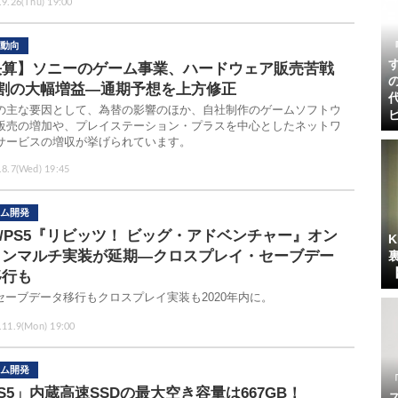
.9.26(Thu) 19:00
動向
決算】ソニーのゲーム事業、ハードウェア販売苦戦
3割の大幅増益―通期予想を上方修正
の主な要因として、為替の影響のほか、自社制作のゲームソフトウ
販売の増加や、プレイステーション・プラスを中心としたネットワ
サービスの増収が挙げられています。
.8.7(Wed) 19:45
ム開発
4/PS5『リビッツ！ ビッグ・アドベンチャー』オン
インマルチ実装が延期―クロスプレイ・セーブデー
移行も
5セーブデータ移行もクロスプレイ実装も2020年内に。
.11.9(Mon) 19:00
ム開発
S5」内蔵高速SSDの最大空き容量は667GB！