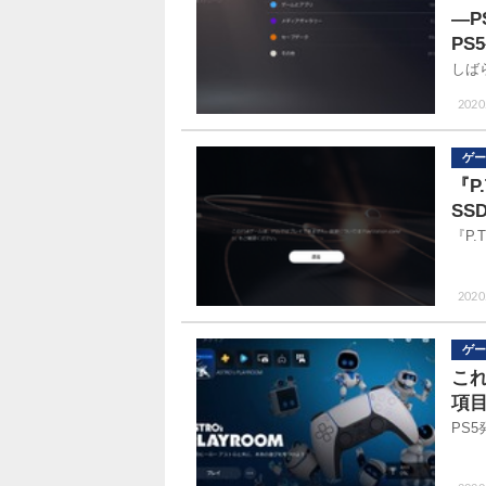
―
P
しば
2020.
ゲー
『P
SS
『P
2020.
ゲー
これ
項
PS