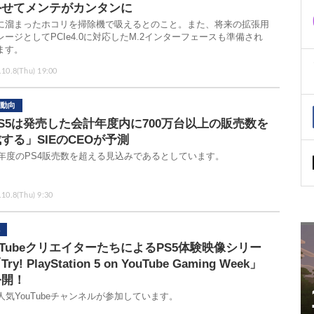
外せてメンテがカンタンに
に溜まったホコリを掃除機で吸えるとのこと。また、将来の拡張用
レージとしてPCIe4.0に対応したM.2インターフェースも準備され
ます。
.10.8(Thu) 19:00
動向
S5は発売した会計年度内に700万台以上の販売数を
する」SIEのCEOが予測
13年度のPS4販売数を超える見込みであるとしています。
.10.8(Thu) 9:30
uTubeクリエイターたちによるPS5体験映像シリー
ry! PlayStation 5 on YouTube Gaming Week」
公開！
の人気YouTubeチャンネルが参加しています。