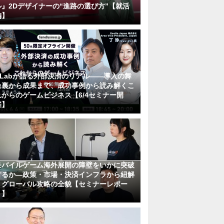
ル』2Dデザイナーの“進路の選び方”【就活
編】
KLabが語る外部決済のリアル――導入の舞
台裏から成果まで、成功事例から読み解くこ
れからのゲームビジネス【6/4セミナー開
催】
モバイルゲーム海外展開の障壁をいかに突破
するか―政策・市場・決済インフラから紐解
くグローバル攻略の全貌【セミナーレポー
ト】