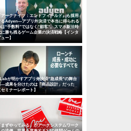
『アークナイツ：エンドフィールド』も採用
するAdyen―アプリ外決済で本当に得られる
のは“手数料”ではなく“顧客”。スマホ新法時
代に勝ち残るゲーム企業の決済戦略【インタ
ビュー】
KLabが明かすアプリ外決済"急成長"の舞台
裏―成果を分けたのは「商品設計」だった
【セミナーレポート】
「まずやってみる」がアークシステムワーク
スの流儀。世界を席巻する2.5D格闘ゲームの