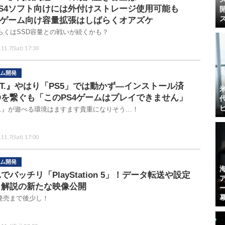
PS4ソフト向けには外付けストレージ使用可能も
S5ゲーム向け容量拡張はしばらくオアズケ
らくはSSD容量との戦いが続くかも？
11.7(Sat) 17:30
ム開発
.T.』やはり「PS5」では動かず―インストール済
Dを繋ぐも「このPS4ゲームはプレイできません」
.T.』が遊べる環境はますます貴重になりそう…！
11.7(Sat) 17:00
ム開発
でバッチリ「PlayStation 5」！データ転送や設定
目解説の新たな映像公開
5発売まで後少し！