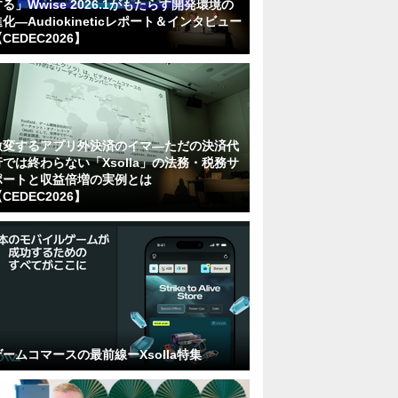
る」Wwise 2026.1がもたらす開発環境の
化―Audiokineticレポート＆インタビュー
CEDEC2026】
激変するアプリ外決済のイマ―ただの決済代
行では終わらない「Xsolla」の法務・税務サ
ポートと収益倍増の実例とは
CEDEC2026】
ゲームコマースの最前線ーXsolla特集