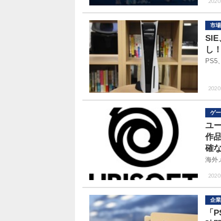
2020.
市場
SI
し
PS
2020
ゲー
ユ
作
確
海外
2020
企業
「P