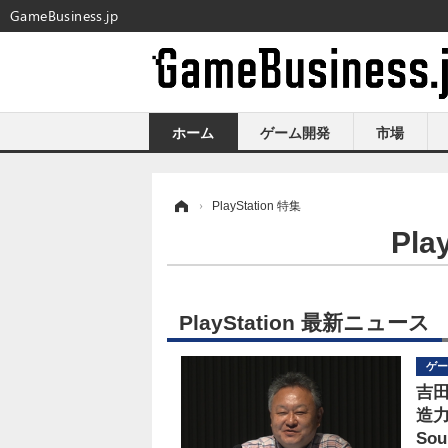
GameBusiness.jp
ホーム
ゲーム開発
市場
ホーム
›
PlayStation 特集
Pl
PlayStation 最新ニュース
ゲー
吉
造力
So