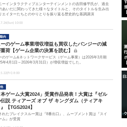
す
ニーインタラクティブエンターテインメントの吉田修平氏が、過去
進
年のあいだに関わってきた様々なタイトルと、そのタイトルを生み出
【
リエイターたちとのやりとりを振り返る歴史的な基調講演
.7.26(Sun) 10:00
動向
ニーのゲーム事業増収増益も買収したバンジーの減
が重荷【ゲーム企業の決算を読む】
ーのゲーム&ネットワークサービス（ゲーム事業）は2026年3月期
25年4月1日～2026年3月31日）が増収増益でした。
【
5.22(Fri) 8:00
他
本ゲーム大賞2024」受賞作品発表！大賞は『ゼル
伝説 ティアーズ オブ ザ キングダム（ティアキ
』【TGS2024】
されたブレイクスルー賞は『8番出口』、ムーブメント賞は『スイ
ーム』が受賞