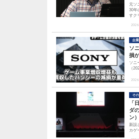
元ソ
30
すク
2026
企業
ソ
損
ソニ
（20
2026.
その
「日
ダの
ン）
新設
カゲ