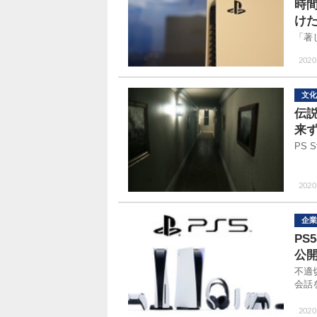
時
け
「著
2020
文化
伝説
来
PS
2020
企業
P
公
不適
会話
2020