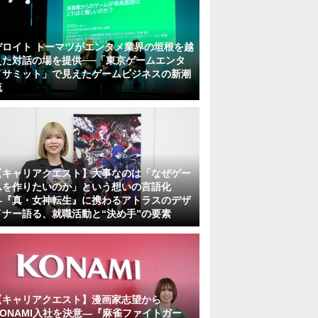
デロイト トーマツがエンタメ業界の垣根を越
えた対話の場を提供──「東京ゲームエンタ
メサミット」で見えたゲームビジネスの新潮
流
【キャリアクエスト】大事なのは「なぜゲー
ムを作りたいのか」という想いの言語化
―『真・女神転生』に携わるアトラスのデザ
イナー語る、就職活動と“決め手”の要素
【キャリアクエスト】漫画家志望から
KONAMI入社を決意―『麻雀ファイトガー