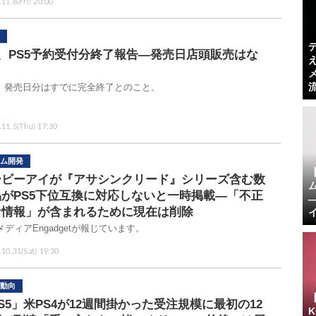
11.6(Fri) 20:00
E、PS5予約受付分終了報告―発売日店頭販売はな
！
5、発売日分はすでに完全終了とのこと。
.11.5(Thu) 17:30
ム開発
ービーアイが『アサシンクリード』シリーズ含む数
品がPS5下位互換に対応しないと一時掲載―「不正
な情報」が含まれるために現在は削除
メディアEngadgetが報じています。
.10.31(Sat) 19:30
動向
S5」米PS4が12週間掛かった受注規模に最初の12