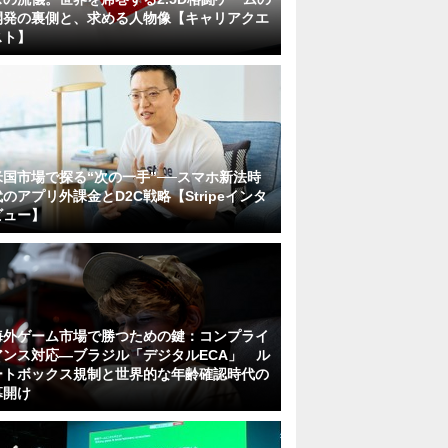
開発の裏側と、求める人物像【キャリアクエ
スト】
米国市場で探る“次の一手”──スマホ新法時
代のアプリ外課金とD2C戦略【Stripeインタ
ビュー】
海外ゲーム市場で勝つための鍵：コンプライ
アンス対応—ブラジル「デジタルECA」 ル
ートボックス規制と世界的な年齢確認時代の
幕開け