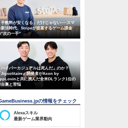
「手数料が安くなる」だけじゃない──スマ
ホ新法時代、Stripeが提案するゲーム課金
の"次の一手"
「ハイパーカジュアルは死んだ」のか？
Jigsolitaire』開発者がAxon by
AppLovinと共に挑んだ全米DLランク1位の
舞台裏と苦悩
GameBusiness.jpの情報をチェック
Alexaスキル
最新ゲーム業界動向