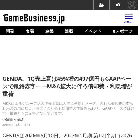
開発
市場
企業
連載
イベント
eスポーツ
ホーム
ゲーム開発
市場
マネタイズ
GENDA、1Q売上高は45%増の497億円もGAAPベー
企業動向
スで最終赤字——M&A拡大に伴う償却費・利息増が
重荷
人材育成
M&Aによるグループ拡大で売上高は大幅に伸長した一方、のれん償却費や支払
産業政策
利息の急増に加え、英国子会社の下期偏重の季節性もあり、GAAPベースでは経
常・最終ともに赤字となっています。
連載
企業動向
業績
2026.6.11（木） 10:45
イベント/セミナー
GENDAは2026年6月10日、2027年1月期 第1四半期（2026