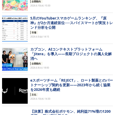
企業動向
2026.6.10(水) 10:30
5月のYouTuberスマホゲームランキング、『原
神』が2か月連続首位──スパイスマートが実況トレ
ンド分析を公開
市場
2026.6.5(金) 14:15
カプコン、AIコンテキストプラットフォーム
「Jitera」を導入——長期プロジェクトの属人化解
消へ
企業動向
2026.6.9(火) 18:00
eスポーツチーム「REJECT」、ロート製薬とのパー
トナーシップ契約を更新——2023年から続く協業
を2026年度も継続
文化
2026.6.10(水) 14:30
【決算】株式会社ポケモン、純利益71%増の1200