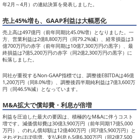
年2月～4月）の連結決算を発表しました。
eスポーツ
売上45%増も、GAAP利益は大幅悪化
売上高は497億円（前年同期比45.0%増）となりました。一
方、営業利益は2億8,800万円（同79.2%減）、経常損益は3
億700万円の赤字（前年同期は10億7,300万円の黒字）、最
終損益は7億5,200万円の赤字（同2億2,300万円の黒字）に
転落しました。
同社が重視するNon-GAAP指標では、調整後EBITDAは46億
1,200万円（同8.0%増）、調整後四半期純利益は7億3,600万
円（同46.5%減）となっています。
M&A拡大で償却費・利息が倍増
利益を圧迫した最大の要因は、積極的なM&Aに伴うコスト
増です。減価償却費は30億3,900万円（前年同期17億5,000
万円）、のれん償却額は12億400万円（同7億5,900万円）と
それぞれほぼ倍増。支払利息も5億6,300万円（同2億7,500