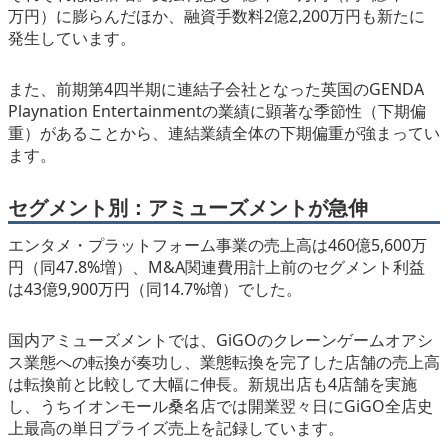
万円）に膨らんだほか、融資手数料2億2,200万円も新たに
発生しています。
また、前期第4四半期に連結子会社となった英国のGENDA
Playnation Entertainmentの業績に顕著な季節性（下期偏
重）があることから、連結業績全体の下期偏重が強まってい
ます。
セグメント別：アミューズメントが急伸
エンタメ・プラットフォーム事業の売上高は460億5,600万
円（同47.8%増）、M&A関連費用計上前のセグメント利益
は43億9,900万円（同14.7%増）でした。
国内アミューズメントでは、GiGOのクレーンゲームオアシ
ス業態への転換が奏功し、業態転換を完了した店舗の売上高
は転換前と比較して大幅に伸長。新規出店も4店舗を実施
し、うちイオンモール桑名店では開業翌々日にGiGO全店史
上最高の単日プライズ売上を記録しています。