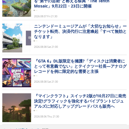
を“第十の芸術”と称える祭典「The Tenth
Mosaic」9月22日・23日に開催
2026.08.07 Fri 21:30
ニンテンドーミュージアムが「大切なお知らせ」ー
チケット転売、決済代行に注意喚起「すべて無効と
なります」
2026.08.08 Sat 21:00
『GTA 6』DL版限定を擁護?「ディスクは消費者に
とって有意義でない」とテイクツー社長―アナログ
レコードを例に限定的な需要と主張
2026.08.08 Sat 21:30
『マインクラフト』スイッチ2版が10月27日に発売
決定!グラフィックを強化するバイブラントビジュ
アルズに対応しアップグレードパスも販売へ
2026.08.06 Thu 21:30