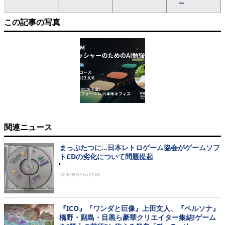
ー
この記事の写真
関連ニュース
まっぷたつに...日本レトロゲーム協会がゲームソフ
トCDの劣化について問題提起
2026.08.07 Fri 21:00
『ICO』『ワンダと巨像』上田文人、『ペルソナ』
橋野・副島・目黒ら豪華クリエイター集結!ゲーム