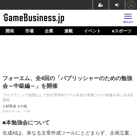
開発
市場
企業
連載
イベント
eスポーツ
ホーム
ゲーム開発
市場
マネタイズ
フォーエム、全4回の「パブリッシャーのための勉強
企業動向
会～中級編～」を開催
人材育成
プログラミング知識なしで自社専用AIツール作成や業務フロー整備を学ぶ全4回
講座。
産業政策
人材育成
その他
2026.6.10（水） 11:45
連載
■本勉強会について
イベント/セミナー
生成AIは、単なる文章作成ツールにとどまらず、企画立案、