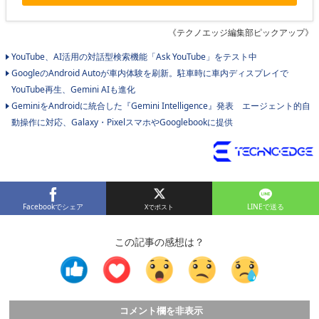
《テクノエッジ編集部ピックアップ》
YouTube、AI活用の対話型検索機能「Ask YouTube」をテスト中
GoogleのAndroid Autoが車内体験を刷新。駐車時に車内ディスプレイで
YouTube再生、Gemini AIも進化
GeminiをAndroidに統合した『Gemini Intelligence』発表 エージェント的自
動操作に対応、Galaxy・PixelスマホやGooglebookに提供
Facebookでシェア
LINEで送る
この記事の感想は？
コメント欄を非表示