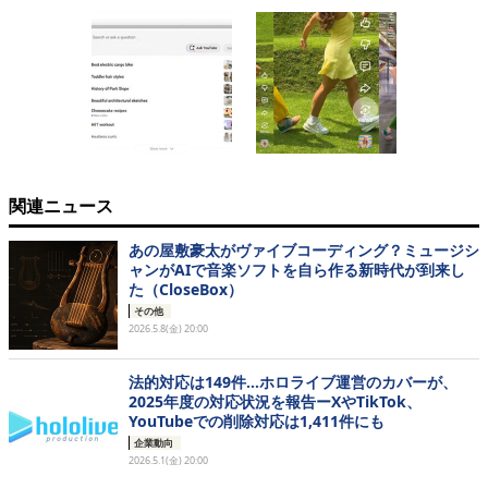
関連ニュース
あの屋敷豪太がヴァイブコーディング？ミュージシ
ャンがAIで音楽ソフトを自ら作る新時代が到来し
た（CloseBox）
その他
2026.5.8(金) 20:00
法的対応は149件…ホロライブ運営のカバーが、
2025年度の対応状況を報告ーXやTikTok、
YouTubeでの削除対応は1,411件にも
企業動向
2026.5.1(金) 20:00