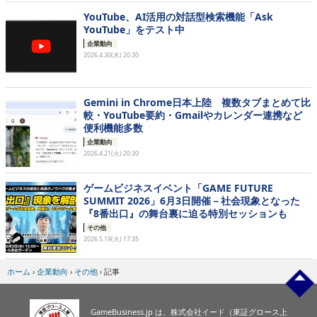
YouTube、AI活用の対話型検索機能「Ask
YouTube」をテスト中
企業動向
2026.4.30(木) 20:30
Gemini in Chrome日本上陸 複数タブまとめて比
較・YouTube要約・Gmailやカレンダー連携など
便利機能多数
企業動向
2026.4.21(火) 20:30
ゲームビジネスイベント「GAME FUTURE
SUMMIT 2026」6月3日開催－社会現象となった
『8番出口』の舞台裏に迫る特別セッションも
その他
2026.5.19(火) 17:35
ホーム
›
企業動向
›
その他
›
記事
GameBusiness.jp は、株式会社イード（東証グロース上