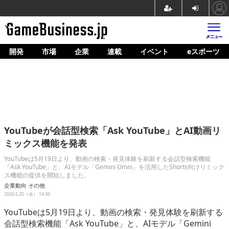
開発
市場
企業
連載
イベント
eスポーツ
ホーム
ゲーム開発
市場
マネタイズ
YouTubeが会話型検索「Ask YouTube」とAI動画リ
企業動向
ミックス機能を発表
人材育成
YouTubeは5月19日より、動画の検索・発見体験を刷新する会話型検索機能
「Ask YouTube」と、AIモデル「Gemini Omni」を活用したShorts向けリミック
ス機能の提供を開始しました。
産業政策
企業動向
その他
2026.5.20（水） 19:30
連載
YouTubeは5月19日より、動画の検索・発見体験を刷新する
イベント/セミナー
会話型検索機能「Ask YouTube」と、AIモデル「Gemini