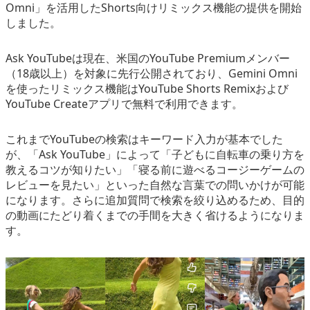
Omni」を活用したShorts向けリミックス機能の提供を開始
eスポーツ
しました。
Ask YouTubeは現在、米国のYouTube Premiumメンバー
（18歳以上）を対象に先行公開されており、Gemini Omni
を使ったリミックス機能はYouTube Shorts Remixおよび
YouTube Createアプリで無料で利用できます。
これまでYouTubeの検索はキーワード入力が基本でした
が、「Ask YouTube」によって「子どもに自転車の乗り方を
教えるコツが知りたい」「寝る前に遊べるコージーゲームの
レビューを見たい」といった自然な言葉での問いかけが可能
になります。さらに追加質問で検索を絞り込めるため、目的
の動画にたどり着くまでの手間を大きく省けるようになりま
す。