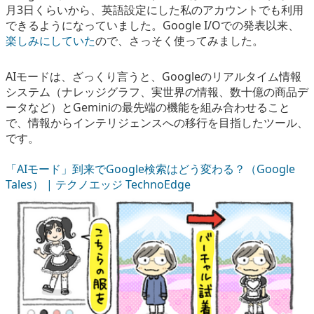
月3日くらいから、英語設定にした私のアカウントでも利用
eスポーツ
できるようになっていました。Google I/Oでの発表以来、
楽しみにしていた
ので、さっそく使ってみました。
AIモードは、ざっくり言うと、Googleのリアルタイム情報
システム（ナレッジグラフ、実世界の情報、数十億の商品デ
ータなど）とGeminiの最先端の機能を組み合わせること
で、情報からインテリジェンスへの移行を目指したツール、
です。
「AIモード」到来でGoogle検索はどう変わる？（Google
Tales） | テクノエッジ TechnoEdge