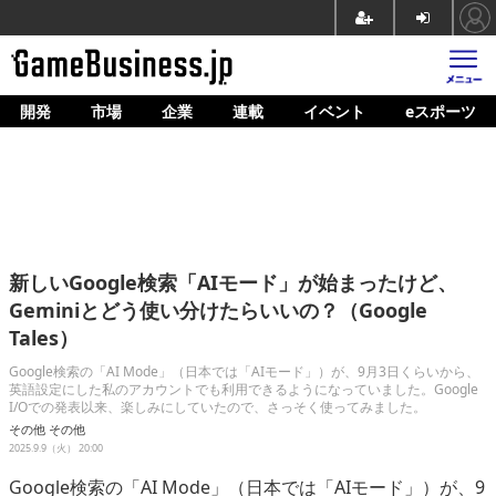
開発
市場
企業
連載
イベント
eスポーツ
ホーム
ゲーム開発
市場
マネタイズ
新しいGoogle検索「AIモード」が始まったけど、
企業動向
Geminiとどう使い分けたらいいの？（Google
Tales）
人材育成
Google検索の「AI Mode」（日本では「AIモード」）が、9月3日くらいから、
産業政策
英語設定にした私のアカウントでも利用できるようになっていました。Google
I/Oでの発表以来、楽しみにしていたので、さっそく使ってみました。
連載
その他
その他
2025.9.9（火） 20:00
イベント/セミナー
Google検索の「AI Mode」（日本では「AIモード」）が、9