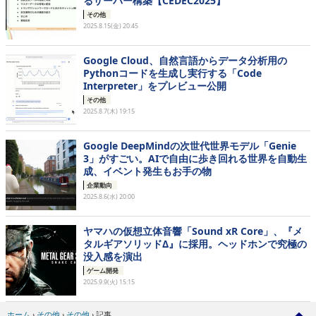
るサーバー構築【CEDEC2025】
その他
2025.8.15(金) 20:45
Google Cloud、自然言語からデータ分析用の
Pythonコードを生成し実行する「Code
Interpreter」をプレビュー公開
その他
2025.8.7(木) 19:15
Google DeepMindの次世代世界モデル「Genie
3」がすごい。AIで自由に歩き回れる世界を自動生
成、イベント発生もお手の物
企業動向
2025.8.6(水) 20:00
ヤマハの仮想立体音響「Sound xR Core」、『メ
タルギアソリッドΔ』に採用。ヘッドホンで究極の
没入感を演出
ゲーム開発
2025.9.9(火) 15:15
ホーム
›
その他
›
その他
›
記事