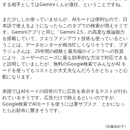
する相手としてはGeminiくんが適任、ということですね。
まだ少ししか使っていませんが、AIモードは便利なので、日
本語で使えるようになったらこのタブでの検索が増えそうで
す。Geminiアプリと同じ「Gemini 2.5」の高度な推論能力
を搭載していて、クエリファンアウト技術も使っているとい
うことは、データセンターが相当忙しくなりそうです。ブダ
ラジュさんは、25年間の経験と最先端のインフラへの投資
により、ユーザーのニーズに最も効率的な方法で対応できる
と説明していましたが、無料のGoogle検索でみんながAI モ
ードを使ってもコストとか大丈夫なんだろうかとちょっと心
配になります。
米国ではAIモードの回答の下に広告を表示するテストが行わ
れているそうです。広告だけで賄えるといいのですが、
Google検索でAIモードを使うには要サブスク、とかになっ
たらお財布に響きそうです。
《佐藤由紀子》