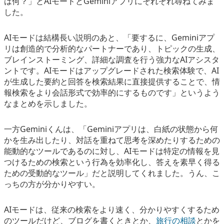
は何？」とAIモードとGeminiアプリにそれぞれ尋ねてみま
した。
AIモードは結構長い説明のあと、「要するに、Geminiアプ
リは創造的で分析的なパートナーであり、トピックの生成、
ブレインストーミング、詳細な調査を行う強力なAIアシスタ
ントです。AIモードはアップグレードされた検索体験で、AI
が生成した要約と回答を検索結果に直接提供することで、情
報検索をより会話形式で効率的にするものです」というよう
なまとめを示しました。
一方Geminiくんは、「Geminiアプリは、白紙の状態から何
かを生み出したり、対話を重ねて思考を深めたりするための
能動的なツールであるのに対し、AIモードは特定の情報を見
つけるための検索という行為を効率化し、答えを素早く得る
ための受動的なツール」だと説明してくれました。うん、こ
っちの方が分かりやすい。
AIモードは、従来の検索をより速く、分かりやすくするため
のツールだけど、ブログを書くときとか、
旅行の相談
とかを