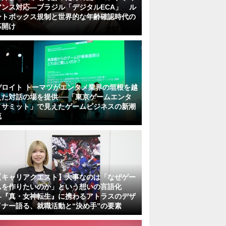
アンス対応—ブラジル「デジタルECA」 ル
ートボックス規制と世界的な年齢確認時代の
幕開け
デロイト トーマツがエンタメ業界の垣根を越
えた対話の場を提供──「東京ゲームエンタ
メサミット」で見えたゲームビジネスの新潮
流
【キャリアクエスト】大事なのは「なぜゲー
ムを作りたいのか」という想いの言語化
―『真・女神転生』に携わるアトラスのデザ
イナー語る、就職活動と“決め手”の要素