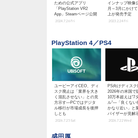
ための公式アプリ
インナップ映像
「PlayStation VR2
月～3月にかけて
App」Steamページ公開
上が発売予定
2024.7.26 Fri
2023.2.24 Fri
PlayStation 4／PS4
ユービーアイCEO、ディ
PS向けディスク
スク廃止は「業界を大き
2026年の米国
く混乱させない」との見
10万本超えは“7
方示す―PCではデジタ
ル”―「良くない
ル移行が市場成長を後押
かなり近い」と
しとも
バイザーが見解
2026.7.25 Sat
2026.7.22 Wed
盛田厚