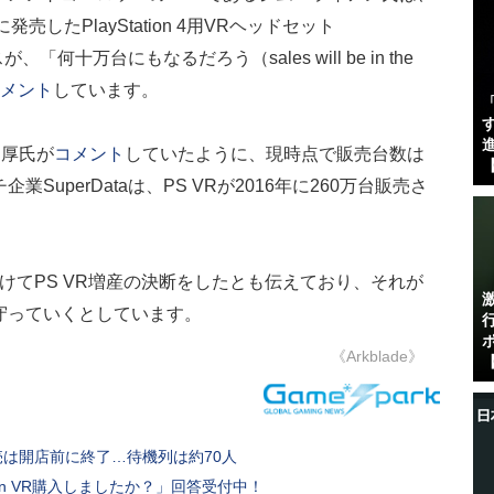
売したPlayStation 4用VRヘッドセット
が、「何十万台にもなるだろう（sales will be in the
メント
しています。
す
進
田厚氏が
コメント
していたように、現時点で販売台数は
【
uperDataは、PS VRが2016年に260万台販売さ
にかけてPS VR増産の決断をしたとも伝えており、それが
守っていくとしています。
《Arkblade》
【
売は開店前に終了…待機列は約70人
ation VR購入しましたか？」回答受付中！