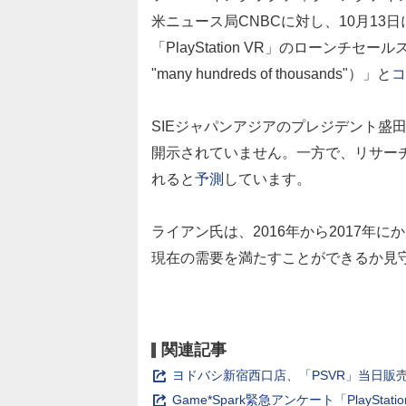
米ニュース局CNBCに対し、10月13日に発
「PlayStation VR」のローンチセールス
"many hundreds of thousands"）」と
コ
SIEジャパンアジアのプレジデント盛
開示されていません。一方で、リサーチ企業S
れると
予測
しています。
ライアン氏は、2016年から2017年
現在の需要を満たすことができるか見
関連記事
ヨドバシ新宿西口店、「PSVR」当日販
Game*Spark緊急アンケート「PlaySt