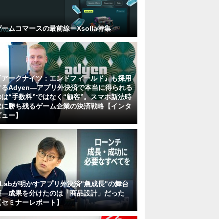
ゲームコマースの最前線ーXsolla特集
『アークナイツ：エンドフィールド』も採用
するAdyen―アプリ外決済で本当に得られる
のは“手数料”ではなく“顧客”。スマホ新法時
代に勝ち残るゲーム企業の決済戦略【インタ
ビュー】
KLabが明かすアプリ外決済"急成長"の舞台
裏―成果を分けたのは「商品設計」だった
【セミナーレポート】