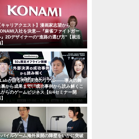
【キャリアクエスト】漫画家志望から
KONAMI入社を決意―『麻雀ファイトガー
ル』2Dデザイナーの“進路の選び方”【就活
編】
KLabが語る外部決済のリアル――導入の舞
台裏から成果まで、成功事例から読み解くこ
れからのゲームビジネス【6/4セミナー開
催】
モバイルゲーム海外展開の障壁をいかに突破