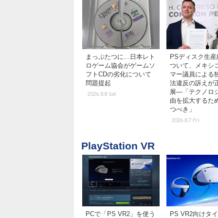
まっぷたつに…日本レト
PSディスク生産
ロゲーム協会がゲームソ
ついて、メキシ
フトCDの劣化について
マー議員による
問題提起
法違反の訴えが
展―「テクノロ
2026.8.8 Sat
由を拡大するた
つべき」
2026.8.7 Fri
PlayStation VR
PCで「PS VR2」を使う
PS VR2向けタ