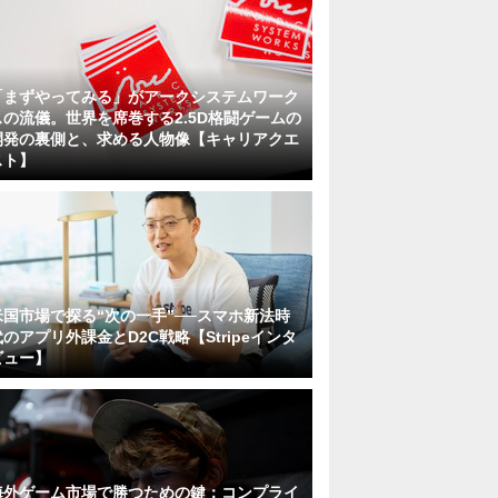
「まずやってみる」がアークシステムワーク
スの流儀。世界を席巻する2.5D格闘ゲームの
開発の裏側と、求める人物像【キャリアクエ
スト】
米国市場で探る“次の一手”──スマホ新法時
代のアプリ外課金とD2C戦略【Stripeインタ
ビュー】
海外ゲーム市場で勝つための鍵：コンプライ