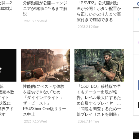
公開―2
分解動画が公開―エンジ
「PSVR2」公式開封動
30本以
ニアが細部に至るまで解
画が公開！ボタン配置か
説
ら正しいかぶり方まで実
演付きで確認できる
2023.2.15 Wed
2023.2.12 Sun
版、
性能的に“ベストな体験
『CoD: BO』移植版で早
で販売本数
を提供できない”ため
くもチーター出現が報
タイト
『ダイイングライト：
告。レベル最大にするた
状況に
ザ・ビースト』
め自爆するプレイヤー…
業界アド
PS4/Xbox One版リリー
「問題を調査するため一
示す
ス中止
部プレイリストを制限」
2026.7.15 Wed
2026.7.14 Tue