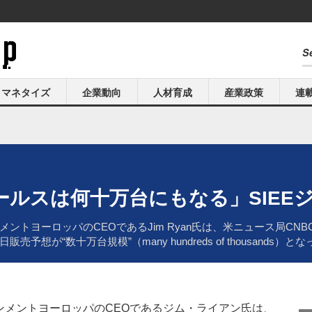
マネタイズ
企業動向
人材育成
産業政策
連
セールスは何十万台にもなる」SIEE
トヨーロッパのCEOであるJim Ryan氏は、米ニュース局CNBC
の初日販売予想が“数十万台規模”（many hundreds of thousan
ンメントヨーロッパのCEOであるジム・ライアン氏は、