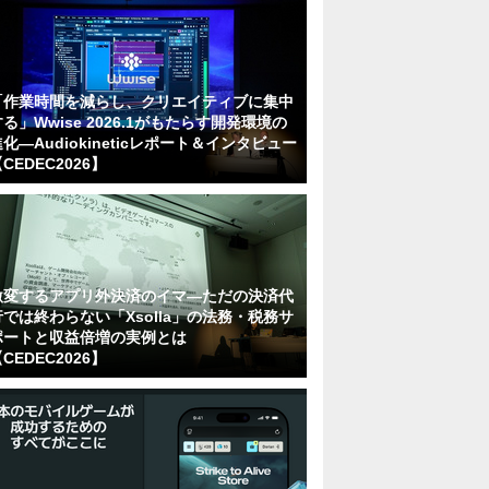
「作業時間を減らし、クリエイティブに集中
る」Wwise 2026.1がもたらす開発環境の
化―Audiokineticレポート＆インタビュー
CEDEC2026】
激変するアプリ外決済のイマ―ただの決済代
行では終わらない「Xsolla」の法務・税務サ
ポートと収益倍増の実例とは
CEDEC2026】