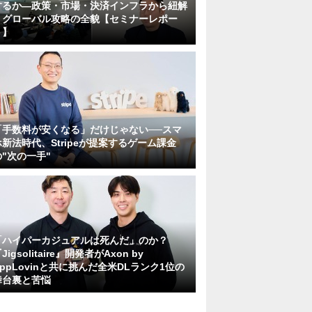
するか―政策・市場・決済インフラから紐解
くグローバル攻略の全貌【セミナーレポー
ト】
「手数料が安くなる」だけじゃない──スマ
ホ新法時代、Stripeが提案するゲーム課金
の"次の一手"
「ハイパーカジュアルは死んだ」のか？
Jigsolitaire』開発者がAxon by
AppLovinと共に挑んだ全米DLランク1位の
舞台裏と苦悩