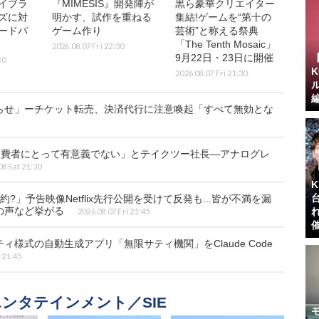
イブラ
『MIMESIS』開発陣が
黒ら豪華クリエイター
ズに対
明かす、試作を重ねる
集結!ゲームを“第十の
ードパ
ゲーム作り
芸術”と称える祭典
「The Tenth Mosaic」
2026.08.07 Fri 22:30
9月22日・23日に開催
30
2026.08.07 Fri 21:30
らせ」ーチケット転売、決済代行に注意喚起「すべて無効とな
クは消費者にとって有意義でない」とテイクツー社長―アナログレ
08 Sat 21:30
」予告映像Netflix先行公開を受けて反発も...皆が不満を漏
の声など挙がる
2026.08.07 Fri 21:45
様式の自動生成アプリ「無限サティ機関」をClaude Code
 21:45
ンタテインメント／SIE