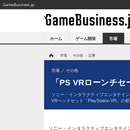
GameBusiness.jp
ホーム
ゲーム開発
市場
ホーム
›
市場
›
その他
›
記事
市場
その他
「PS VRローンチ
ソニー・インタラクティブエンタテインメン
VRヘッドセット「PlayStation VR」
ソニー・インタラクティブエンタテイ