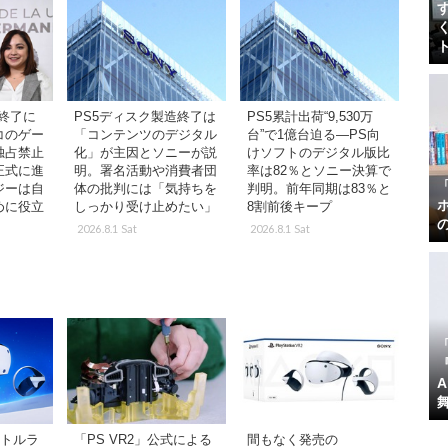
終了に
PS5ディスク製造終了は
PS5累計出荷“9,530万
コのゲー
「コンテンツのデジタル
台”で1億台迫る―PS向
独占禁止
化」が主因とソニーが説
けソフトのデジタル版比
正式に進
明。署名活動や消費者団
率は82％とソニー決算で
ジーは自
体の批判には「気持ちを
判明。前年同期は83％と
めに役立
しっかり受け止めたい」
8割前後キープ
2026.8.1 Sat
2026.8.1 Sat
『
イトルラ
「PS VR2」公式による
間もなく発売の