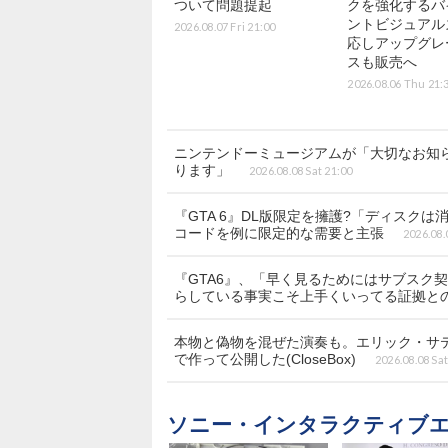
ついて問題提起
クを強化するバ
ントビジュアル
2026.08.07 Fri 21:00
応しアップグレ
スも販売へ
2026.08.06 Thu 21:
ニンテンドーミュージアムが「大切なお知
ります」
2026.08.08 Sat 21:00
『GTA 6』DL版限定を擁護?「ディス
コードを例に限定的な需要と主張
2026.08.
『GTA6』、「早く見るためにはサブスク契約?
らしている事実こそ上手くいってる証拠と
本物と偽物を混ぜた演奏も。エリック・サティ
で作って公開した(CloseBox)
2026.08.08 Sat
ソニー・インタラクティブエ