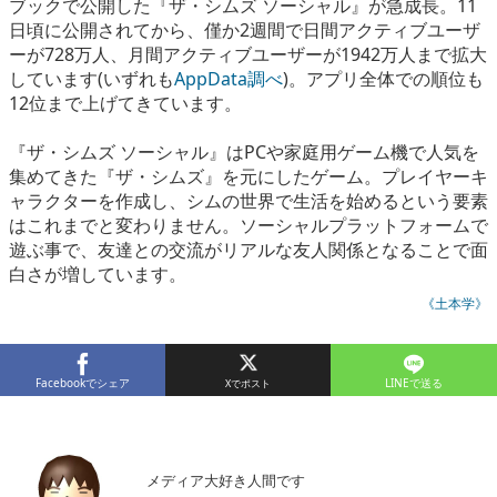
ブックで公開した『ザ・シムズ ソーシャル』が急成長。11
eスポーツ
日頃に公開されてから、僅か2週間で日間アクティブユーザ
ーが728万人、月間アクティブユーザーが1942万人まで拡大
しています(いずれも
AppData調べ
)。アプリ全体での順位も
12位まで上げてきています。
『ザ・シムズ ソーシャル』はPCや家庭用ゲーム機で人気を
集めてきた『ザ・シムズ』を元にしたゲーム。プレイヤーキ
ャラクターを作成し、シムの世界で生活を始めるという要素
はこれまでと変わりません。ソーシャルプラットフォームで
遊ぶ事で、友達との交流がリアルな友人関係となることで面
白さが増しています。
《土本学》
Facebookでシェア
LINEで送る
メディア大好き人間です