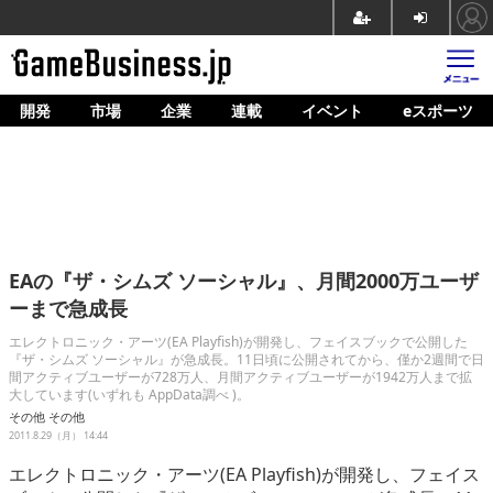
開発
市場
企業
連載
イベント
eスポーツ
ホーム
ゲーム開発
市場
マネタイズ
EAの『ザ・シムズ ソーシャル』、月間2000万ユーザ
企業動向
ーまで急成長
人材育成
エレクトロニック・アーツ(EA Playfish)が開発し、フェイスブックで公開した
『ザ・シムズ ソーシャル』が急成長。11日頃に公開されてから、僅か2週間で日
間アクティブユーザーが728万人、月間アクティブユーザーが1942万人まで拡
産業政策
大しています(いずれも AppData調べ )。
その他
その他
連載
2011.8.29（月） 14:44
イベント/セミナー
エレクトロニック・アーツ(EA Playfish)が開発し、フェイス