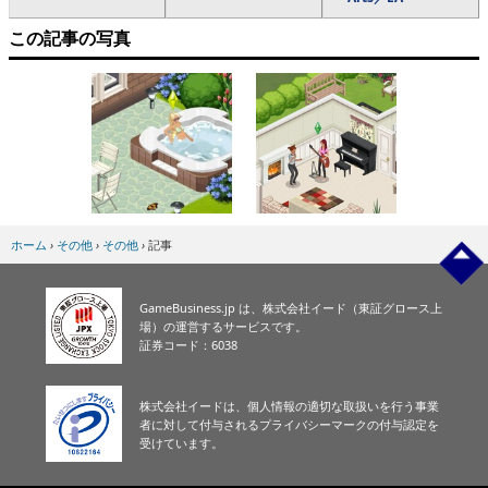
この記事の写真
ホーム
›
その他
›
その他
›
記事
GameBusiness.jp は、株式会社イード（東証グロース上
場）の運営するサービスです。
証券コード：6038
株式会社イードは、個人情報の適切な取扱いを行う事業
者に対して付与されるプライバシーマークの付与認定を
受けています。