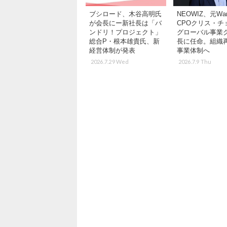
ブシロード、木谷高明氏
NEOWIZ、元War
が会長にー新社長は「バ
CPOクリス・チ
ンドリ！プロジェクト」
グローバル事業
総合P・根本雄貴氏、新
長に任命。組織
経営体制が発表
事業体制へ
2026.7.29 Wed
2026.7.9 Thu