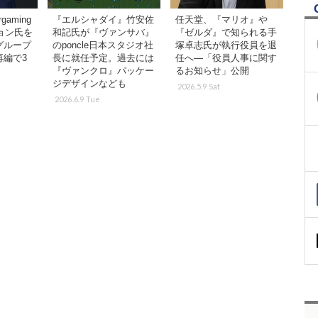
gaming
『エルシャダイ』竹安佐
任天堂、『マリオ』や
ョン氏を
和記氏が『ヴァンサバ』
『ゼルダ』で知られる手
グループ
のponcle日本スタジオ社
塚卓志氏が執行役員を退
再編で3
長に就任予定。過去には
任へ―「役員人事に関す
『ヴァンクロ』パッケー
るお知らせ」公開
ジデザインなども
2026.5.9 Sat
2026.6.9 Tue