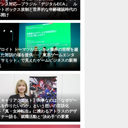
アンス対応—ブラジル「デジタルECA」 ル
ートボックス規制と世界的な年齢確認時代の
幕開け
デロイト トーマツがエンタメ業界の垣根を越
えた対話の場を提供──「東京ゲームエンタ
メサミット」で見えたゲームビジネスの新潮
流
【キャリアクエスト】大事なのは「なぜゲー
ムを作りたいのか」という想いの言語化
―『真・女神転生』に携わるアトラスのデザ
イナー語る、就職活動と“決め手”の要素