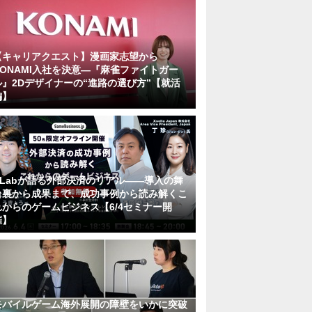
【キャリアクエスト】漫画家志望から
KONAMI入社を決意―『麻雀ファイトガー
ル』2Dデザイナーの“進路の選び方”【就活
編】
KLabが語る外部決済のリアル――導入の舞
台裏から成果まで、成功事例から読み解くこ
れからのゲームビジネス【6/4セミナー開
催】
モバイルゲーム海外展開の障壁をいかに突破