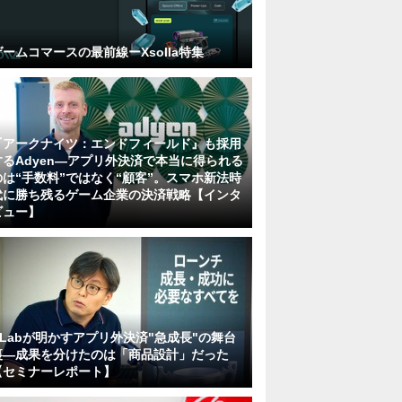
ゲームコマースの最前線ーXsolla特集
『アークナイツ：エンドフィールド』も採用
するAdyen―アプリ外決済で本当に得られる
のは“手数料”ではなく“顧客”。スマホ新法時
代に勝ち残るゲーム企業の決済戦略【インタ
ビュー】
KLabが明かすアプリ外決済"急成長"の舞台
裏―成果を分けたのは「商品設計」だった
【セミナーレポート】