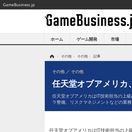
GameBusiness.jp
ホーム
ゲーム開発
市場
ホーム
›
その他
›
その他
›
記事
その他
その他
任天堂オブアメリカ、
任天堂オブアメリカはIT技術担当の上級副
ラ整備、リスクマネジメントなどの業務
任天堂オブアメリカはIT技術担当の上級副社