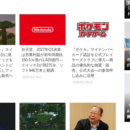
ト』スイ
任天堂、2027年Q1決算
『ポケカ』マイナンバー
7日に発
は営業利益が前年同期比
カード認証を公式プレイ
ィックを
150.5％増の1,425億円―
ヤーズクラブに導入―商
ラントビ
スイッチ2が382万台、ソ
品の優先的な抽選・販
応しアッ
フト946万本と順調
売、公式大会への参加申
も販売へ
し込みに活用
2026.8.6 Thu
2026.8.5 Wed
『