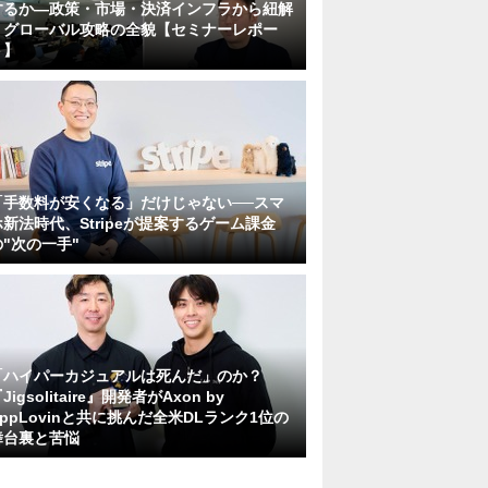
するか―政策・市場・決済インフラから紐解
くグローバル攻略の全貌【セミナーレポー
ト】
「手数料が安くなる」だけじゃない──スマ
ホ新法時代、Stripeが提案するゲーム課金
の"次の一手"
「ハイパーカジュアルは死んだ」のか？
Jigsolitaire』開発者がAxon by
AppLovinと共に挑んだ全米DLランク1位の
舞台裏と苦悩