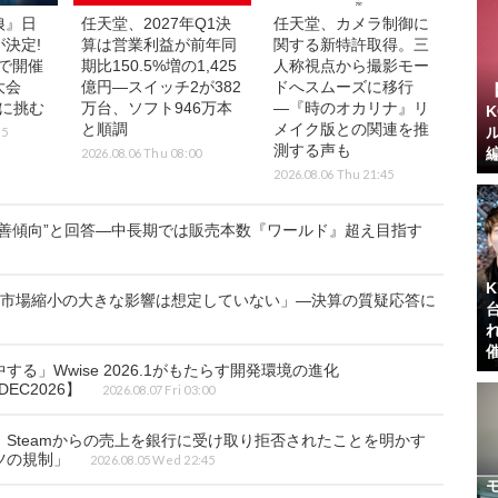
狼』日
任天堂、2027年Q1決
任天堂、カメラ制御に
決定!
算は営業利益が前年同
関する新特許取得。三
で開催
期比150.5%増の1,425
人称視点から撮影モー
大会
億円―スイッチ2が382
ドへスムーズに移行
界に挑む
万台、ソフト946万本
―『時のオカリナ』リ
と順調
メイク版との関連を推
15
測する声も
2026.08.06 Thu 08:00
2026.08.06 Thu 21:45
善傾向”と回答―中長期では販売本数『ワールド』超え目指す
ク市場縮小の大きな影響は想定していない」―決算の質疑応答に
」Wwise 2026.1がもたらす開発環境の進化
DEC2026】
2026.08.07 Fri 03:00
Steamからの売上を銀行に受け取り拒否されたことを明かす
ツの規制」
2026.08.05 Wed 22:45