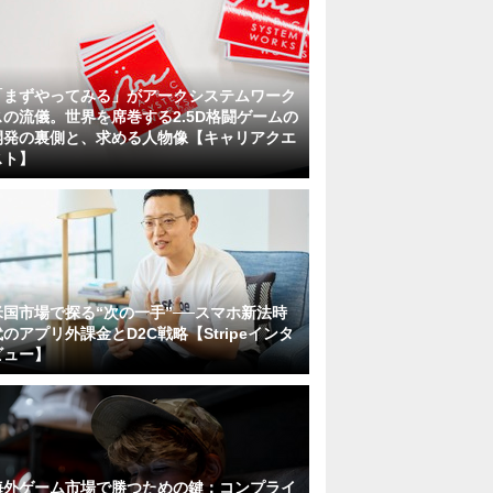
「まずやってみる」がアークシステムワーク
スの流儀。世界を席巻する2.5D格闘ゲームの
開発の裏側と、求める人物像【キャリアクエ
スト】
米国市場で探る“次の一手”──スマホ新法時
代のアプリ外課金とD2C戦略【Stripeインタ
ビュー】
海外ゲーム市場で勝つための鍵：コンプライ