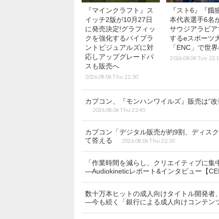
『マインクラフト』ス
『スト6』『餓
イッチ2版が10月27日
本代表選手6名が
に発売決定!グラフィッ
サウジアラビア
クを強化するバイブラ
するeスポーツ
ントビジュアルズに対
「ENC」で世
応しアップグレードパ
2026.08.04 Tue 22:
スも販売へ
2026.08.06 Thu 21:30
カプコン、『モンハンワイルズ』販売は“改
2026.08.06 Thu 22:45
カプコン「デジタル販売が約9割、ディス
て答える
2026.08.06 Thu 22:30
「作業時間を減らし、クリエイティブに集中する
―Audiokineticレポート&インタビュー【CE
数十万本ヒットの成人向けタイトル開発者、
―今も続く「銀行による成人向けコンテン