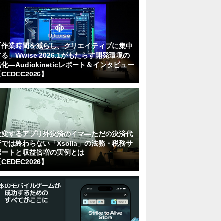
「作業時間を減らし、クリエイティブに集中
る」Wwise 2026.1がもたらす開発環境の
化―Audiokineticレポート＆インタビュー
CEDEC2026】
激変するアプリ外決済のイマ―ただの決済代
行では終わらない「Xsolla」の法務・税務サ
ポートと収益倍増の実例とは
CEDEC2026】