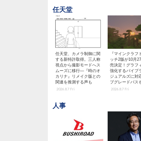
任天堂
任天堂、カメラ制御に関
『マインクラフ
する新特許取得。三人称
ッチ2版が10月2
視点から撮影モードへス
売決定！グラフ
ムーズに移行―『時のオ
強化するバイブ
カリナ』リメイク版との
ジュアルズに対
関連を推測する声も
プグレードパス
2026.8.7 Fri
2026.8.7 Fri
人事