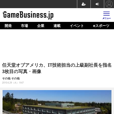
開発
市場
企業
連載
イベント
eスポーツ
ホーム
ゲーム開発
市場
マネタイズ
任天堂オブアメリカ、IT技術担当の上級副社長を指名
企業動向
3枚目の写真・画像
人材育成
その他
その他
2010.6.29（火） 9:47
産業政策
連載
イベント/セミナー