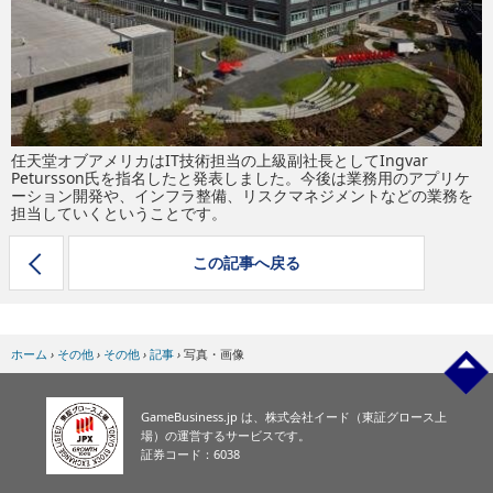
eスポーツ
任天堂オブアメリカはIT技術担当の上級副社長としてIngvar
Petursson氏を指名したと発表しました。今後は業務用のアプリケ
ーション開発や、インフラ整備、リスクマネジメントなどの業務を
担当していくということです。
この記事へ戻る
ホーム
›
その他
›
その他
›
記事
›
写真・画像
GameBusiness.jp は、株式会社イード（東証グロース上
場）の運営するサービスです。
証券コード：6038