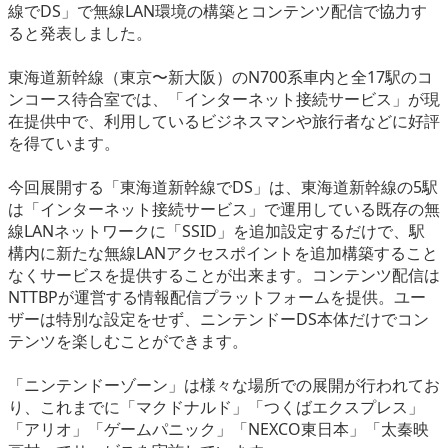
線でDS」で無線LAN環境の構築とコンテンツ配信で協力す
eスポーツ
ると発表しました。
東海道新幹線（東京〜新大阪）のN700系車内と全17駅のコ
ンコース待合室では、「インターネット接続サービス」が現
在提供中で、利用しているビジネスマンや旅行者などに好評
を得ています。
今回展開する「東海道新幹線でDS」は、東海道新幹線の5駅
は「インターネット接続サービス」で運用している既存の無
線LANネットワークに「SSID」を追加設定するだけで、駅
構内に新たな無線LANアクセスポイントを追加構築すること
なくサービスを提供することが出来ます。コンテンツ配信は
NTTBPが運営する情報配信プラットフォームを提供。ユー
ザーは特別な設定をせず、ニンテンドーDS本体だけでコン
テンツを楽しむことができます。
「ニンテンドーゾーン」は様々な場所での展開が行われてお
り、これまでに「マクドナルド」「つくばエクスプレス」
「アリオ」「ゲームパニック」「NEXCO東日本」「太秦映