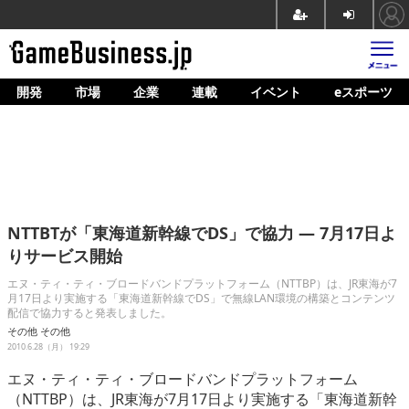
開発
市場
企業
連載
イベント
eスポーツ
ホーム
ゲーム開発
市場
マネタイズ
NTTBTが「東海道新幹線でDS」で協力 ― 7月17日よ
企業動向
りサービス開始
人材育成
エヌ・ティ・ティ・ブロードバンドプラットフォーム（NTTBP）は、JR東海が7
月17日より実施する「東海道新幹線でDS」で無線LAN環境の構築とコンテンツ
配信で協力すると発表しました。
産業政策
その他
その他
2010.6.28（月） 19:29
連載
エヌ・ティ・ティ・ブロードバンドプラットフォーム
イベント/セミナー
（NTTBP）は、JR東海が7月17日より実施する「東海道新幹