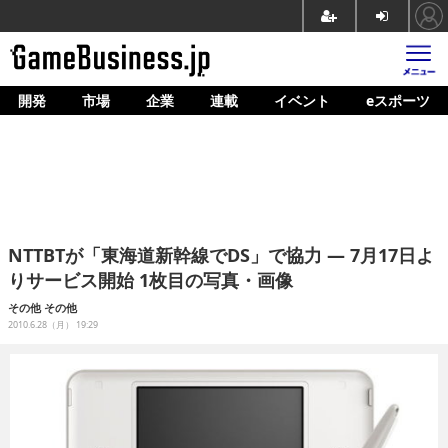
開発
市場
企業
連載
イベント
eスポーツ
ホーム
ゲーム開発
市場
マネタイズ
NTTBTが「東海道新幹線でDS」で協力 ― 7月17日よ
企業動向
りサービス開始 1枚目の写真・画像
人材育成
その他
その他
2010.6.28（月） 19:29
産業政策
連載
イベント/セミナー