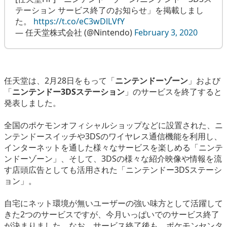
eスポーツ
テーション サービス終了のお知らせ」を掲載しまし
た。
https://t.co/eC3wDlLVfY
— 任天堂株式会社 (@Nintendo)
February 3, 2020
任天堂は、2月28日をもって「
ニンテンドーゾーン
」および
「
ニンテンドー3DSステーション
」のサービスを終了すると
発表しました。
全国のポケモンオフィシャルショップなどに設置された、ニ
ンテンドースイッチや3DSのワイヤレス通信機能を利用し、
インターネットを通した様々なサービスを楽しめる「ニンテ
ンドーゾーン」、そして、3DSの様々な紹介映像や情報を流
す店頭広告としても活用された「ニンテンドー3DSステーシ
ョン」。
自宅にネット環境が無いユーザーの強い味方として活躍して
きた2つのサービスですが、今月いっぱいでのサービス終了
が決まりました。なお、サービス終了後も、ポケモンセンタ