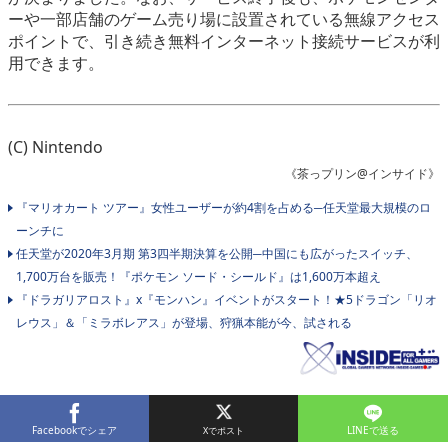
ーや一部店舗のゲーム売り場に設置されている無線アクセス
ポイントで、引き続き無料インターネット接続サービスが利
用できます。
(C) Nintendo
《茶っプリン@インサイド》
『マリオカート ツアー』女性ユーザーが約4割を占める─任天堂最大規模のロ
ーンチに
任天堂が2020年3月期 第3四半期決算を公開─中国にも広がったスイッチ、
1,700万台を販売！『ポケモン ソード・シールド』は1,600万本超え
『ドラガリアロスト』x『モンハン』イベントがスタート！★5ドラゴン「リオ
レウス」＆「ミラボレアス」が登場、狩猟本能が今、試される
Facebookでシェア
LINEで送る