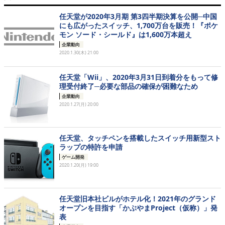
任天堂が2020年3月期 第3四半期決算を公開─中国
にも広がったスイッチ、1,700万台を販売！『ポケ
モン ソード・シールド』は1,600万本超え
企業動向
2020.1.30(木) 21:00
任天堂「Wii」、2020年3月31日到着分をもって修
理受付終了─必要な部品の確保が困難なため
企業動向
2020.1.27(月) 20:00
任天堂、タッチペンを搭載したスイッチ用新型スト
ラップの特許を申請
ゲーム開発
2020.1.20(月) 19:00
任天堂旧本社ビルがホテル化！2021年のグランド
オープンを目指す「かぶやまProject（仮称）」発
表