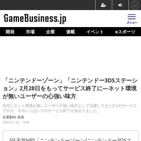
開発
市場
企業
連載
イベント
eスポーツ
ホーム
ゲーム開発
市場
マネタイズ
「ニンテンドーゾーン」「ニンテンドー3DSステーシ
企業動向
ョン」2月28日をもってサービス終了に―ネット環境
が無いユーザーの心強い味方
人材育成
自宅にネット環境が無いユーザーの強い味方として活躍してきた2つのサービス
産業政策
ですが、今月いっぱいでのサービス終了が決まりました。
企業動向
発表
連載
2020.2.3（月） 19:00
イベント/セミナー
[任天堂HP]「ニンテンドーゾーン/ニンテンドー3DSス