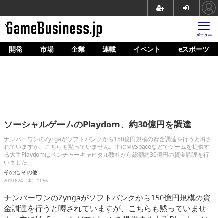
開発
市場
企業
連載
イベント
eスポーツ
ホーム
ゲーム開発
市場
マネタイズ
ソーシャルゲームのPlaydom、約30億円を調達
企業動向
ナンバーワンのZyngaがソフトバンクから150億円規模の資金調達を行うと噂さ
れていますが、こちらも黙っていません。主にMySpaceなどでゲームを提供す
人材育成
る大手Playdomはベンチャーキャピタル数社から総額約30億円の資金調達を行
いました。
産業政策
その他
その他
2010.6.24（木） 11:56
連載
ナンバーワンのZyngaがソフトバンクから150億円規模の資
金調達を行うと噂されていますが、こちらも黙っていませ
イベント/セミナー