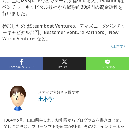
ん。主にMySpaceなどでゲームを提供する大手Playdomは
eスポーツ
ベンチャーキャピタル数社から総額約30億円の資金調達を
行いました。
参加したのはSteamboat Ventures、ディズニーのベンチャ
ーキャピタル部門、Bessemer Venture Partners、New
World Venturesなど。
《土本学》
Facebookでシェア
LINEで送る
メディア大好き人間です
土本学
1984年5月、山口県生まれ。幼稚園からプログラムを書きはじめ、
楽しさに没頭。フリーソフトを何本か制作。その後、インターネッ