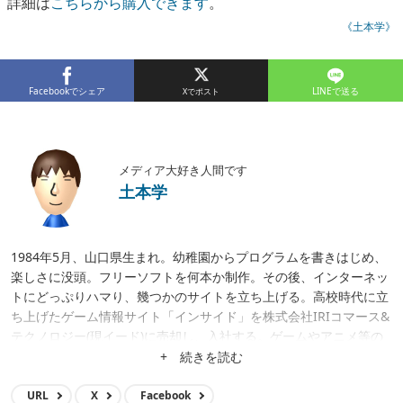
詳細は
こちらから購入できます
。
《土本学》
Facebookでシェア
LINEで送る
メディア大好き人間です
土本学
1984年5月、山口県生まれ。幼稚園からプログラムを書きはじめ、
楽しさに没頭。フリーソフトを何本か制作。その後、インターネッ
トにどっぷりハマり、幾つかのサイトを立ち上げる。高校時代に立
ち上げたゲーム情報サイト「インサイド」を株式会社IRIコマース&
テクノロジー(現イード)に売却し、入社する。ゲームやアニメ等の
メディア運営、クロスワードアプリ開発、サイト立ち上げ、サイト
+ 続きを読む
買収等に携わり、現在はメディア事業の統括。
URL
X
Facebook