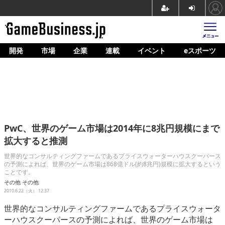
開発
市場
企業
連載
イベント
eスポーツ
ホーム
ゲーム開発
市場
マネタイズ
PwC、世界のゲーム市場は2014年に8兆円規模にまで
企業動向
拡大すると推測
人材育成
世界的なコンサルティングファームであるプライスウォーターハウスクーパース
の予測によれば、世界のゲーム市場は868億ドル(約8兆円)規模に拡大するという
ことです。
産業政策
その他
その他
2010.6.22（火） 12:37
連載
世界的なコンサルティングファームであるプライスウォータ
イベント/セミナー
ーハウスクーパースの予測によれば、世界のゲーム市場は