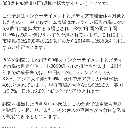
868億ドル(約8兆円)規模に拡大するということです。
eスポーツ
この予測はエンターテイメントとメディア市場全体を対象と
したもので、中でもゲーム市場はオンライン広告市場に次い
で2番目に急拡大する市場とされ、今後4年間の間に年間
10.6%もの高い伸びを示すと予測されています。これにより
市場規模は2009年の525億ドルから2014年には868億ドルに
なると推定されます。
PcWの調査によれば2009年のエンターテイメントとメディ
ア市場は世界全体で1兆3000億ドルと推計されます。2014
年までの成長率では、中国が12%、ラテンアメリカが
8.8%、アジア太平洋が6.4%、欧州中東アフリカ(EMEA)が
4.6%とされています。現在市場の大きな北米は3.9%、英国
は3.7%、日本は2.8%と低い伸びが予測されます。
調査を担当したPhil Stokes氏は、この分野では今後も革新
が継続して起こり、また、その参入の容易さから急速な発展
が期待できるとしています。