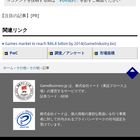
【注目の記事】[PR]
関連リンク
Games market to reach $86.8 billion by 2014(GameIndustry.biz)
PwC
調査／アンケート
市場規模
ホーム
›
その他
›
その他
›
記事
GameBusiness.jp は、株式会社イード（東証グロース上
場）の運営するサービスです。
証券コード：6038
株式会社イードは、個人情報の適切な取扱いを行う事業
者に対して付与されるプライバシーマークの付与認定を
受けています。