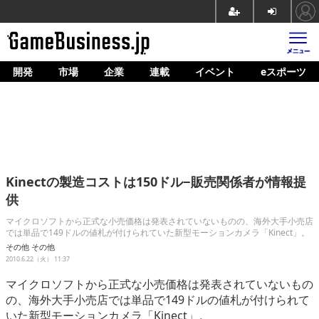
開発
市場
企業
連載
イベント
eスポーツ
ホーム
ゲーム開発
市場
マネタイズ
Kinectの製造コストは150ドル−販売関係者が情報提
企業動向
供
人材育成
マイクロソフトから正式な小売価格は発表されていないものの、海外大手小売店
では単品で149ドルの値札が付けられていた新型モーションカメラ「Kinect」。
産業政策
その他
その他
2010.6.22（火） 11:37
連載
マイクロソフトから正式な小売価格は発表されていないもの
の、海外大手小売店では単品で149ドルの値札が付けられて
イベント/セミナー
いた新型モーションカメラ「Kinect」。