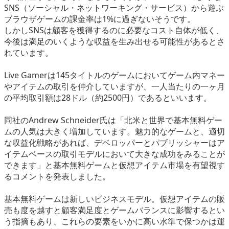
SNS（ソーシャル・ネットワーキング・サービス）から遊ぶ
ブラウザゲームの課金率は1%に過ぎないそうです。
しかしSNSは顧客を獲得するのに必要なコスト自体が低く、
今後は満足のいくような収益を生み出せる可能性があるとさ
れています。
Live Gamerは145タイトルのゲームにおいてゲーム内マネー
やアイテムの取引を仲介していますが、一人当たりの一ヶ月
の平均取引額は28ドル（約2500円）であるといいます。
同社のAndrew Schneider氏は「北米と世界で基本無料ゲー
ムの人気は大きく増加しています。魅力的なゲームと、適切
な収益化戦略があれば、デベロッパーとパブリッシャーはア
イテムベースの取引モデルにおいて大きな成功をみることが
できます」と基本無料ゲームと仮想アイテム市場を有望視す
るコメントを発表しました。
基本無料ゲームは新しいビジネスモデル。仮想アイテムの販
売も度を越すと顧客満足度とゲームバランスに影響するとい
う指摘もあり、これらの要素をいかに高い水準で保つかは運