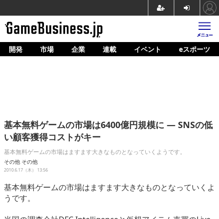
開発
市場
企業
連載
イベント
eスポーツ
ホーム
ゲーム開発
市場
マネタイズ
基本無料ゲームの市場は6400億円規模に ― SNSの低
企業動向
い顧客獲得コストがキー
人材育成
基本無料ゲームの市場はますます大きなものとなっていくようです。
その他
その他
産業政策
2010.6.17（木） 13:56
基本無料ゲームの市場はますます大きなものとなっていくよ
連載
うです。
イベント/セミナー