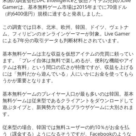
米国の調査会社DFC Intelligenceと仮想アイテム売買のLive
eスポーツ
Gamerは、基本無料ゲーム市場は2015年までに70億ドル
（約6400億円）規模に達すると発表しました。
この調査では日本、北米、欧州、韓国、ドイツ、ヴェトナ
ム、フィリピンのオンラインゲーマーが対象。Live Gamer
による7年分の取引データも判断材料とされています。
基本無料ゲームは主な収益を仮想アイテムの売買に頼ってい
ます。「プレイ自体は無料で楽しめるが、便利な機能やアイ
テムは有料」という間口の広さが特徴ですが、収益を上げる
には「無料だから遊んでいる」人にいかにお金を使ってもら
うかが重要となります。
基本無料ゲームのプレイヤー人口が最も多いのは韓国。基本
無料ゲームは従来型であるクライアントをダウンロードして
遊ぶタイプと、新興勢力であるブラウザゲームに大別されま
す。
従来型の場合、韓国では無料ユーザーの約10％がお金を払
う（課金する）ようになるそうですが、Facebookのような