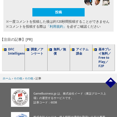
※一度コメントを投稿した後は約120秒間投稿することができません
※コメントを投稿する際は
「利用規約」
を必ずご確認ください
【注目の記事】[PR]
DFC
調査／ア
無料／無
アイテム
基本プレ
Intelligence
ンケート
償
課金
イ無料／
Free to
Play／
F2P
ホーム
›
その他
›
その他
›
記事
GameBusiness.jp は、株式会社イード（東証グロース上
場）の運営するサービスです。
証券コード：6038
株式会社イードは、個人情報の適切な取扱いを行う事業