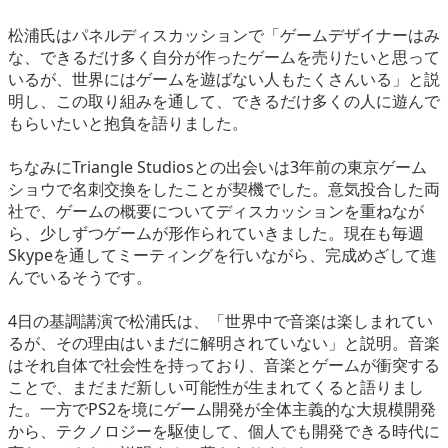
松浦氏はパネルディスカッションで「ゲームデザイナーはみ
な、できるだけ多く自分が作ったゲームを売りたいと思って
いるが、世界にはゲームを遊ばない人もたくさんいる」と説
明し、この取り組みを通して、できるだけ多くの人に遊んで
もらいたいと抱負を語りました。
ちなみにTriangle Studiosとの出会いは3年前の東京ゲーム
ショウで名刺交換をしたことが契機でした。意気投合した両
社で、ゲームの概要についてディスカッションを重ねなが
ら、少しずつゲームが形作られていきました。現在も毎週
Skypeを通してミーティングを行いながら、完成めざして進
んでいるそうです。
4日の基調講演で松浦氏は、「世界中で音楽は楽しまれてい
るが、その理由はいまだに解明されていない」と説明。音楽
はそれ自体で社会性を持っており、音楽とゲームが衝突する
ことで、まだまだ新しい可能性が生まれてくると語りまし
た。一方でPS2を境にゲーム開発が全体主義的な大規模開発
から、テクノロジーを駆使して、個人でも開発できる時代に