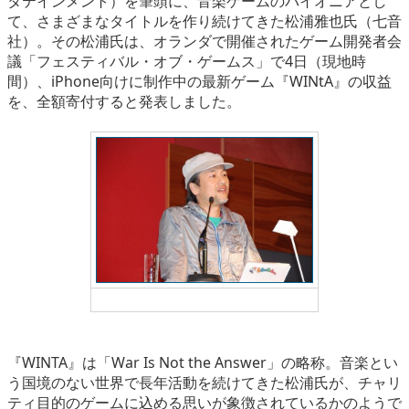
タテインメント）を筆頭に、音楽ゲームのパイオニアとし
eスポーツ
て、さまざまなタイトルを作り続けてきた松浦雅也氏（七音
社）。その松浦氏は、オランダで開催されたゲーム開発者会
議「フェスティバル・オブ・ゲームス」で4日（現地時
間）、iPhone向けに制作中の最新ゲーム『WINtA』の収益
を、全額寄付すると発表しました。
講演する松浦雅也氏
『WINTA』は「War Is Not the Answer」の略称。音楽とい
う国境のない世界で長年活動を続けてきた松浦氏が、チャリ
ティ目的のゲームに込める思いが象徴されているかのようで