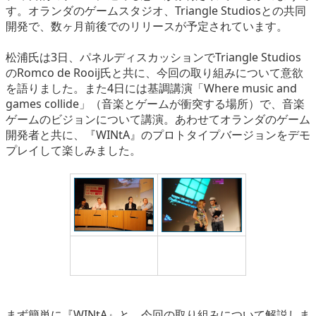
す。オランダのゲームスタジオ、Triangle Studiosとの共同
開発で、数ヶ月前後でのリリースが予定されています。
松浦氏は3日、パネルディスカッションでTriangle Studios
のRomco de Rooij氏と共に、今回の取り組みについて意欲
を語りました。また4日には基調講演「Where music and
games collide」（音楽とゲームが衝突する場所）で、音楽
ゲームのビジョンについて講演。あわせてオランダのゲーム
開発者と共に、『WINtA』のプロトタイプバージョンをデモ
プレイして楽しみました。
松浦氏（一番左）と
オランダの開発者と共
Romco氏（左から2番
にデモプレイ
目）
まず簡単に『WINtA』と、今回の取り組みについて解説しま