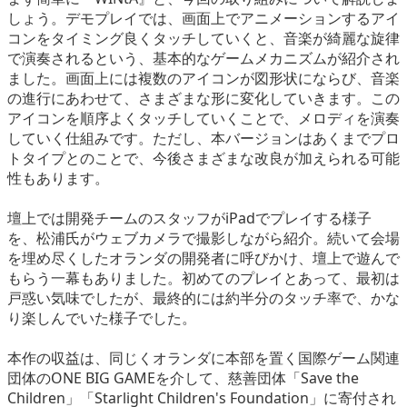
しょう。デモプレイでは、画面上でアニメーションするアイ
コンをタイミング良くタッチしていくと、音楽が綺麗な旋律
で演奏されるという、基本的なゲームメカニズムが紹介され
ました。画面上には複数のアイコンが図形状にならび、音楽
の進行にあわせて、さまざまな形に変化していきます。この
アイコンを順序よくタッチしていくことで、メロディを演奏
していく仕組みです。ただし、本バージョンはあくまでプロ
トタイプとのことで、今後さまざまな改良が加えられる可能
性もあります。
壇上では開発チームのスタッフがiPadでプレイする様子
を、松浦氏がウェブカメラで撮影しながら紹介。続いて会場
を埋め尽くしたオランダの開発者に呼びかけ、壇上で遊んで
もらう一幕もありました。初めてのプレイとあって、最初は
戸惑い気味でしたが、最終的には約半分のタッチ率で、かな
り楽しんでいた様子でした。
本作の収益は、同じくオランダに本部を置く国際ゲーム関連
団体のONE BIG GAMEを介して、慈善団体「Save the
Children」「Starlight Children's Foundation」に寄付され