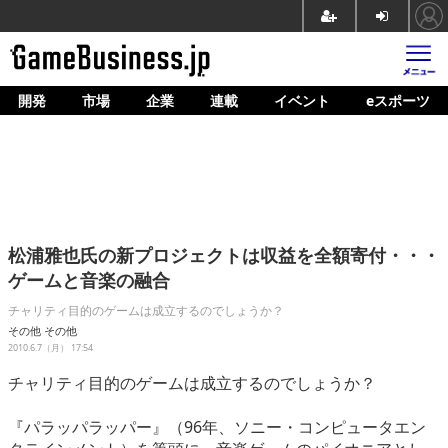
開発
市場
企業
連載
イベント
eスポーツ
ホーム
ゲーム開発
市場
マネタイズ
松浦雅也氏の新プロジェクトは収益を全額寄付・・・
企業動向
ゲームと音楽の融合
人材育成
チャリティ目的のゲームは成立するのでしょうか？
その他
その他
産業政策
2010.6.7（月） 17:54
チャリティ目的のゲームは成立するのでしょうか？
連載
『パラッパラッパー』（96年、ソニー・コンピュータエン
イベント/セミナー