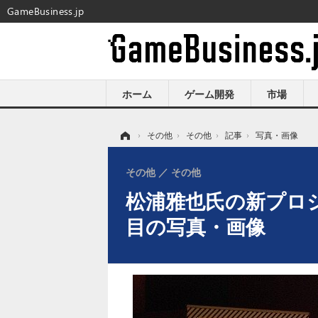
GameBusiness.jp
ホーム
ゲーム開発
市場
ホーム
›
その他
›
その他
›
記事
›
写真・画像
その他
その他
松浦雅也氏の新プロ
目の写真・画像