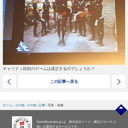
eスポーツ
チャリティ目的のゲームは成立するのでしょうか？
この記事へ戻る
ホーム
›
その他
›
その他
›
記事
›
写真・画像
GameBusiness.jp は、株式会社イード（東証グロース上
場）の運営するサービスです。