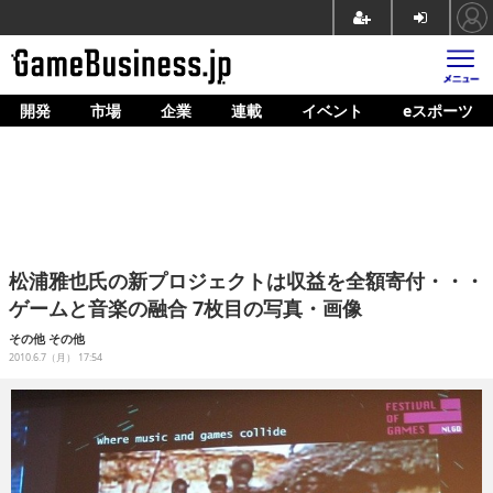
開発
市場
企業
連載
イベント
eスポーツ
ホーム
ゲーム開発
市場
マネタイズ
松浦雅也氏の新プロジェクトは収益を全額寄付・・・
企業動向
ゲームと音楽の融合 7枚目の写真・画像
人材育成
その他
その他
2010.6.7（月） 17:54
産業政策
連載
イベント/セミナー