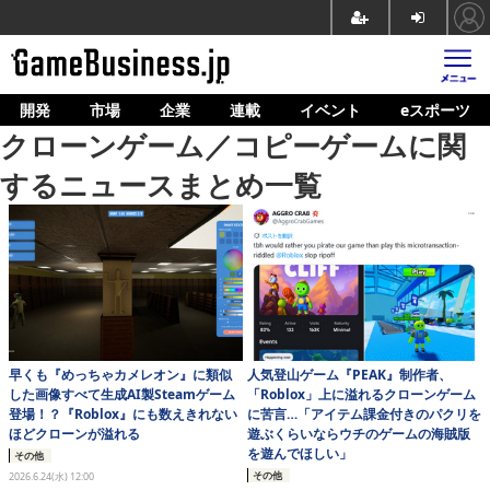
開発
市場
企業
連載
イベント
eスポーツ
ホーム
クローンゲーム／コピーゲームに関
ゲーム開発
するニュースまとめ一覧
市場
マネタイズ
企業動向
人材育成
早くも『めっちゃカメレオン』に類似
人気登山ゲーム『PEAK』制作者、
産業政策
した画像すべて生成AI製Steamゲーム
「Roblox」上に溢れるクローンゲーム
登場！？『Roblox』にも数えきれない
に苦言…「アイテム課金付きのパクリを
連載
ほどクローンが溢れる
遊ぶくらいならウチのゲームの海賊版
を遊んでほしい」
その他
イベント/セミナー
その他
2026.6.24(水) 12:00