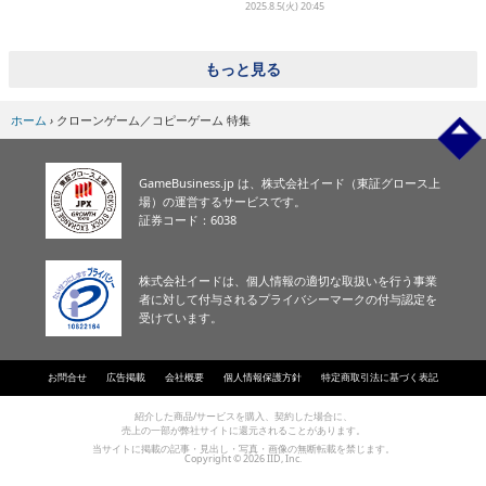
2025.8.5(火) 20:45
eスポーツ
もっと見る
ホーム
›
クローンゲーム／コピーゲーム 特集
GameBusiness.jp は、株式会社イード（東証グロース上
場）の運営するサービスです。
証券コード：6038
株式会社イードは、個人情報の適切な取扱いを行う事業
者に対して付与されるプライバシーマークの付与認定を
受けています。
お問合せ
広告掲載
会社概要
個人情報保護方針
特定商取引法に基づく表記
紹介した商品/サービスを購入、契約した場合に、
売上の一部が弊社サイトに還元されることがあります。
当サイトに掲載の記事・見出し・写真・画像の無断転載を禁じます。
Copyright © 2026 IID, Inc.