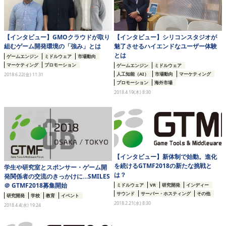
【インタビュー】GMOクラウドが取り
【インタビュー】シリコンスタジオが
組むゲーム開発環境の「強み」とは
魅了させるハイエンドなユーザー体験
とは
ゲームエンジン
ミドルウェア
市場動向
マーケティング
プロモーション
ゲームエンジン
ミドルウェア
人工知能（AI）
市場動向
マーケティング
2018.6.22(金) 11:31
プロモーション
海外市場
2018.4.19(木) 8:30
【インタビュー】新体制で始動。進化
を続けるGTMF2018の新たな挑戦と
学生や研究室とスポンサー・ゲーム開
は？
発関係者の交流のきっかけに…SMILES
＠ GTMF2018募集開始
ミドルウェア
VR
研究開発
インディー
サウンド
サーバー・ホスティング
その他
研究開発
学校
教育
イベント
2018.2.21(水) 8:30
2018.4.4(水) 19:24