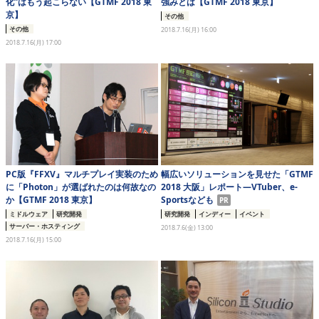
化”はもう起こらない【GTMF 2018 東
強みとは【GTMF 2018 東京】
京】
その他
その他
2018.7.16(月) 16:00
2018.7.16(月) 17:00
PC版『FFXV』マルチプレイ実装のため
幅広いソリューションを見せた「GTMF
に「Photon」が選ばれたのは何故なの
2018 大阪」レポート―VTuber、e-
か【GTMF 2018 東京】
Sportsなども
PR
ミドルウェア
研究開発
研究開発
インディー
イベント
サーバー・ホスティング
2018.7.6(金) 13:00
2018.7.16(月) 15:00