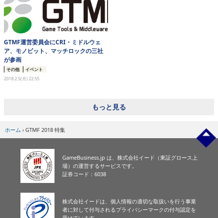
GTMF運営委員会にCRI・ミドルウェ
ア、モノビット、マッチロックの三社
が参画
その他
イベント
2018.2.5(月) 22:55
もっと見る
ホーム
›
GTMF 2018 特集
GameBusiness.jp は、株式会社イード（東証グロース上
場）の運営するサービスです。
証券コード：6038
株式会社イードは、個人情報の適切な取扱いを行う事業
者に対して付与されるプライバシーマークの付与認定を
受けています。