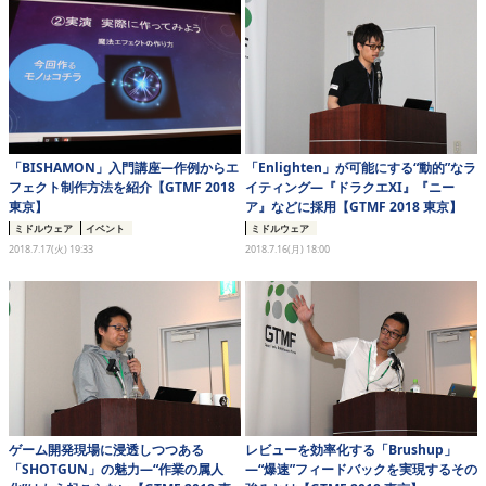
eスポーツ
「BISHAMON」入門講座―作例からエ
「Enlighten」が可能にする“動的”なラ
フェクト制作方法を紹介【GTMF 2018
イティング―『ドラクエXI』『ニー
東京】
ア』などに採用【GTMF 2018 東京】
ミドルウェア
イベント
ミドルウェア
2018.7.17(火) 19:33
2018.7.16(月) 18:00
ゲーム開発現場に浸透しつつある
レビューを効率化する「Brushup」
「SHOTGUN」の魅力―“作業の属人
―“爆速”フィードバックを実現するその