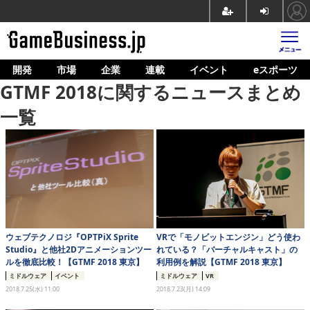
開発
市場
企業
連載
イベント
eスポーツ
ホーム
GTMF 2018に関するニュースまとめ
ゲーム開発
一覧
市場
マネタイズ
企業動向
人材育成
ウェブテクノロジ『OPTPiX Sprite
VRで「モノビットエンジン」どう使わ
産業政策
Studio』と他社2Dアニメーションツー
れている？「バーチャルキャスト」の
ルを徹底比較！【GTMF 2018 東京】
利用例を解説【GTMF 2018 東京】
連載
ミドルウェア
イベント
ミドルウェア
VR
2018.7.25(水) 11:00
2018.7.23(月) 14:09
イベント/セミナー