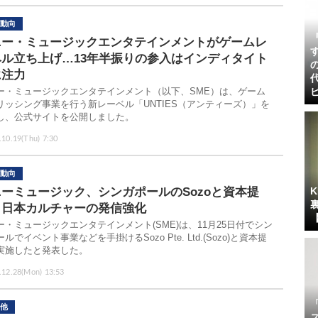
動向
ニー・ミュージックエンタテインメントがゲームレ
ベル立ち上げ…13年半振りの参入はインディタイト
に注力
ー・ミュージックエンタテインメント（以下、SME）は、ゲーム
リッシング事業を行う新レーベル「UNTIES（アンティーズ）」を
し、公式サイトを公開しました。
.10.19(Thu) 7:30
動向
ーミュージック、シンガポールのSozoと資本提
 日本カルチャーの発信強化
ー・ミュージックエンタテインメント(SME)は、11月25日付でシン
ルでイベント事業などを手掛けるSozo Pte. Ltd.(Sozo)と資本提
実施したと発表した。
.12.28(Mon) 13:53
他