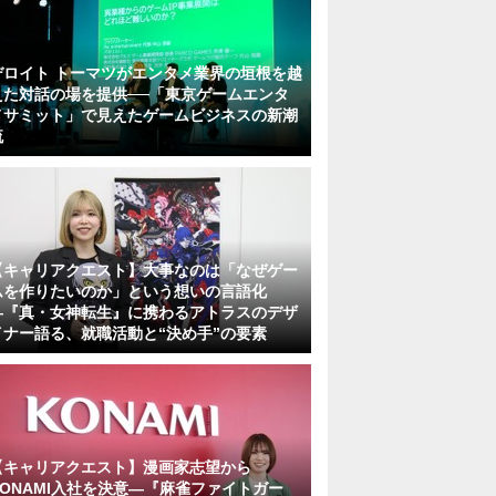
デロイト トーマツがエンタメ業界の垣根を越
えた対話の場を提供──「東京ゲームエンタ
メサミット」で見えたゲームビジネスの新潮
流
【キャリアクエスト】大事なのは「なぜゲー
ムを作りたいのか」という想いの言語化
―『真・女神転生』に携わるアトラスのデザ
イナー語る、就職活動と“決め手”の要素
【キャリアクエスト】漫画家志望から
KONAMI入社を決意―『麻雀ファイトガー