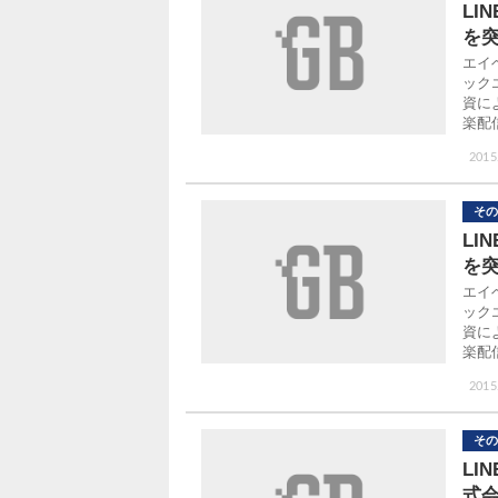
LI
を突
エイ
ック
資に
楽配
2015
その
LI
を
エイ
ック
資に
楽配信サ
2015
その
LI
式