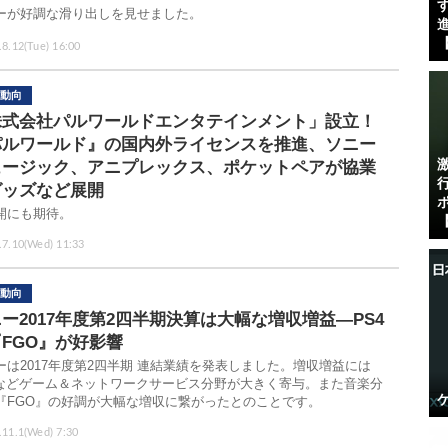
す
ーが好調な滑り出しを見せました。
進
【
.8.12(Tue) 16:00
動向
株式会社パルワールドエンタテインメント」設立！
パルワールド』の国内外ライセンスを推進、ソニー
ュージック、アニプレックス、ポケットペアが協業
グッズなど展開
開にも期待。
【
.7.10(Wed) 11:33
動向
ー2017年度第2四半期決算は大幅な増収増益―PS4
FGO』が好影響
ーは2017年度第2四半期 連結業績を発表しました。増収増益には
4などゲーム＆ネットワークサービス分野が大きく寄与。また音楽分
『FGO』の好調が大幅な増収に繋がったとのことです。
.11.1(Wed) 7:30