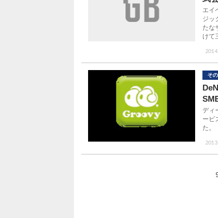
エイ
ジッ
たな
けて
2014
その
De
SM
ディー
ービ
た。
2013