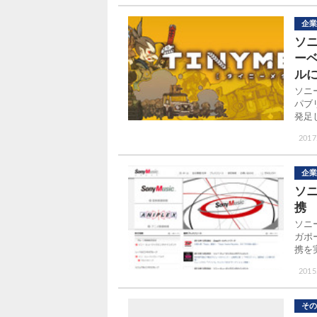
企業
ソ
ー
ル
ソニ
パブ
発足
2017
企業
ソニ
携
ソニ
ガポー
携を
2015
その