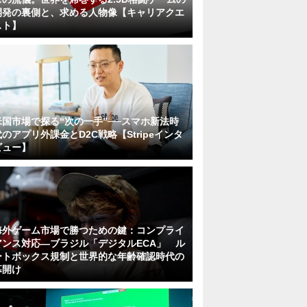
開発の裏側と、求める人物像【キャリアクエ
スト】
米国市場で探る“次の一手”──スマホ新法時
代のアプリ外課金とD2C戦略【Stripeインタ
ビュー】
海外ゲーム市場で勝つための鍵：コンプライ
アンス対応—ブラジル「デジタルECA」 ル
ートボックス規制と世界的な年齢確認時代の
幕開け