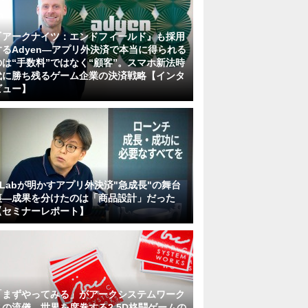
『アークナイツ：エンドフィールド』も採用
するAdyen―アプリ外決済で本当に得られる
のは“手数料”ではなく“顧客”。スマホ新法時
代に勝ち残るゲーム企業の決済戦略【インタ
ビュー】
KLabが明かすアプリ外決済"急成長"の舞台
裏―成果を分けたのは「商品設計」だった
【セミナーレポート】
「まずやってみる」がアークシステムワーク
スの流儀。世界を席巻する2.5D格闘ゲームの