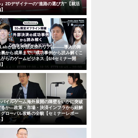
ル』2Dデザイナーの“進路の選び方”【就活
編】
KLabが語る外部決済のリアル――導入の舞
台裏から成果まで、成功事例から読み解くこ
れからのゲームビジネス【6/4セミナー開
催】
モバイルゲーム海外展開の障壁をいかに突破
するか―政策・市場・決済インフラから紐解
くグローバル攻略の全貌【セミナーレポー
ト】