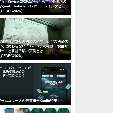
る」Wwise 2026.1がもたらす開発環境の
化―Audiokineticレポート＆インタビュー
CEDEC2026】
激変するアプリ外決済のイマ―ただの決済代
行では終わらない「Xsolla」の法務・税務サ
ポートと収益倍増の実例とは
CEDEC2026】
ゲームコマースの最前線ーXsolla特集