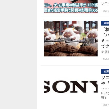
ソニ
2025
企業
「
『
ミ
で
新展
2024
企業
ソニ
や『
ソニ
PS
野も
2017