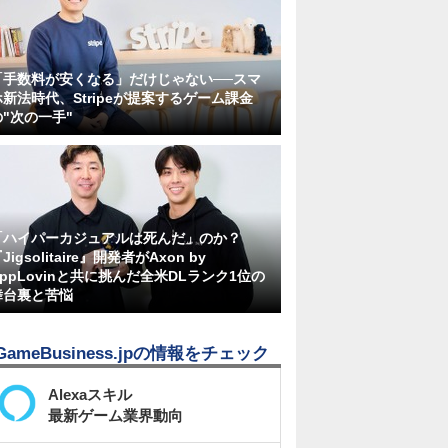
「手数料が安くなる」だけじゃない──スマ
ホ新法時代、Stripeが提案するゲーム課金
の"次の一手"
「ハイパーカジュアルは死んだ」のか？
Jigsolitaire』開発者がAxon by
AppLovinと共に挑んだ全米DLランク1位の
舞台裏と苦悩
GameBusiness.jpの情報をチェック
Alexaスキル
最新ゲーム業界動向