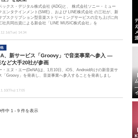
ベックス・デジタル株式会社 (ADG)と、 株式会社ソニー・ミュー
クエンタテインメント(SME) 、および LINE株式会社 の三社が、新
サブスクリプション型音楽ストリーミングサービスの立ち上げに向
三社共同出資による新会社「LINE MUSIC株式会社」を
.12.16(Tue) 14:34
他
NA、新サービス「Groovy」で音楽事業へ参入 ―
Eなど大手20社が参画
・エヌ・エー(DeNA)は、1月10日、iOS、Android向けの新音楽サ
ス「Groovy」を発表し、音楽事業へ参入することを発表しまし
.1.10(Thu) 17:05
9件中 1 - 9 件を表示