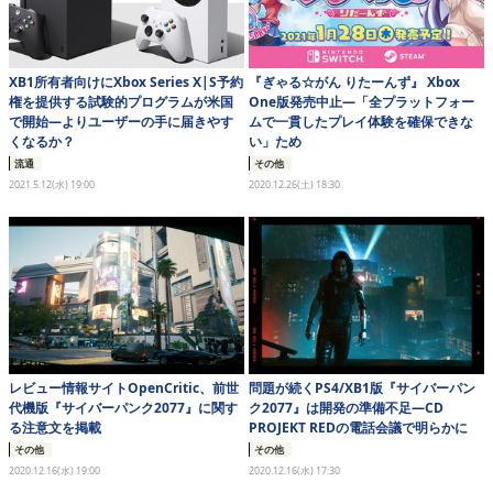
XB1所有者向けにXbox Series X|S予約
『ぎゃる☆がん りたーんず』 Xbox
権を提供する試験的プログラムが米国
One版発売中止―「全プラットフォー
で開始―よりユーザーの手に届きやす
ムで一貫したプレイ体験を確保できな
くなるか？
い」ため
流通
その他
2021.5.12(水) 19:00
2020.12.26(土) 18:30
レビュー情報サイトOpenCritic、前世
問題が続くPS4/XB1版『サイバーパン
代機版『サイバーパンク2077』に関す
ク2077』は開発の準備不足―CD
る注意文を掲載
PROJEKT REDの電話会議で明らかに
その他
その他
2020.12.16(水) 19:00
2020.12.16(水) 17:30