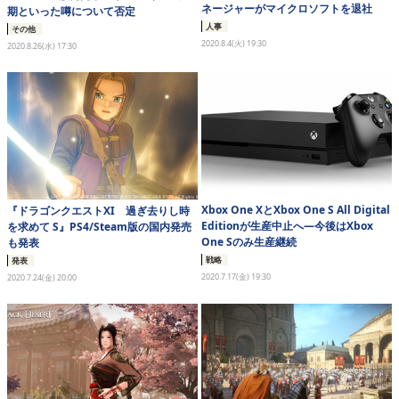
ネージャーがマイクロソフトを退社
期といった噂について否定
人事
その他
2020.8.4(火) 19:30
2020.8.26(水) 17:30
Xbox One XとXbox One S All Digital
『ドラゴンクエストXI 過ぎ去りし時
Editionが生産中止へ―今後はXbox
を求めて S』PS4/Steam版の国内発売
One Sのみ生産継続
も発表
戦略
発表
2020.7.17(金) 19:30
2020.7.24(金) 20:00