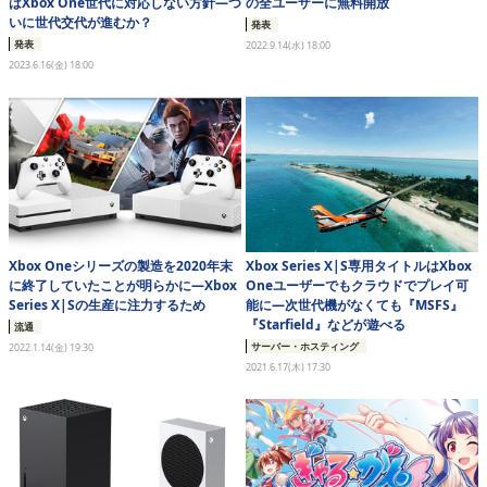
はXbox One世代に対応しない方針―つ
の全ユーザーに無料開放
いに世代交代が進むか？
発表
発表
2022.9.14(水) 18:00
2023.6.16(金) 18:00
Xbox Oneシリーズの製造を2020年末
Xbox Series X|S専用タイトルはXbox
に終了していたことが明らかに―Xbox
Oneユーザーでもクラウドでプレイ可
Series X|Sの生産に注力するため
能に―次世代機がなくても『MSFS』
『Starfield』などが遊べる
流通
サーバー・ホスティング
2022.1.14(金) 19:30
2021.6.17(木) 17:30