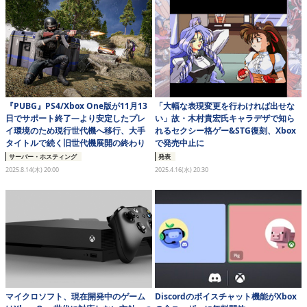
eスポーツ
『PUBG』PS4/Xbox One版が11月13
「大幅な表現変更を行わければ出せな
日でサポート終了―より安定したプレ
い」故・木村貴宏氏キャラデザで知ら
イ環境のため現行世代機へ移行、大手
れるセクシー格ゲー&STG復刻、Xbox
タイトルで続く旧世代機展開の終わり
で発売中止に
サーバー・ホスティング
発表
2025.8.14(木) 20:00
2025.4.16(水) 20:30
マイクロソフト、現在開発中のゲーム
Discordのボイスチャット機能がXbox