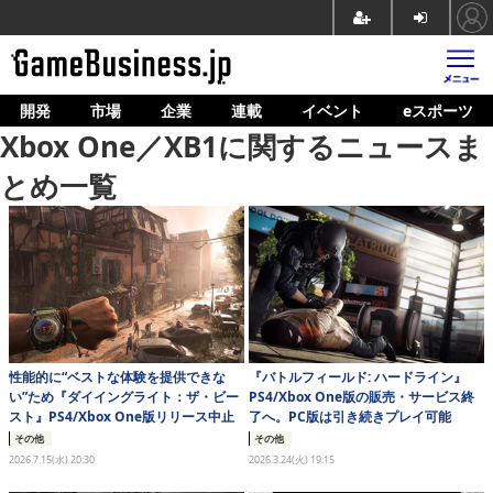
開発
市場
企業
連載
イベント
eスポーツ
ホーム
Xbox One／XB1に関するニュースま
ゲーム開発
とめ一覧
市場
マネタイズ
企業動向
人材育成
性能的に“ベストな体験を提供できな
『バトルフィールド: ハードライン』
産業政策
い”ため『ダイイングライト：ザ・ビー
PS4/Xbox One版の販売・サービス終
スト』PS4/Xbox One版リリース中止
了へ。PC版は引き続きプレイ可能
連載
その他
その他
2026.7.15(水) 20:30
2026.3.24(火) 19:15
イベント/セミナー