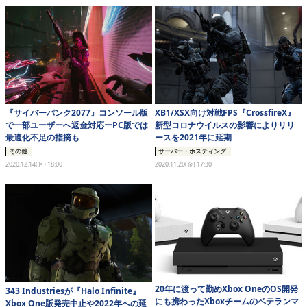
『サイバーパンク2077』コンソール版
XB1/XSX向け対戦FPS『CrossfireX』
で一部ユーザーへ返金対応ーPC版では
新型コロナウイルスの影響によりリリ
最適化不足の指摘も
ースを2021年に延期
その他
サーバー・ホスティング
2020.12.14(月) 18:00
2020.11.20(金) 17:30
20年に渡って勤めXbox OneのOS開発
343 Industriesが『Halo Infinite』
にも携わったXboxチームのベテランマ
Xbox One版発売中止や2022年への延