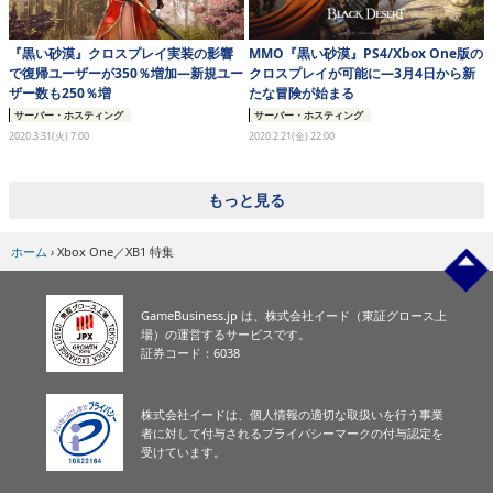
『黒い砂漠』クロスプレイ実装の影響
MMO『黒い砂漠』PS4/Xbox One版の
で復帰ユーザーが350％増加―新規ユー
クロスプレイが可能に―3月4日から新
ザー数も250％増
たな冒険が始まる
サーバー・ホスティング
サーバー・ホスティング
2020.3.31(火) 7:00
2020.2.21(金) 22:00
もっと見る
ホーム
›
Xbox One／XB1 特集
GameBusiness.jp は、株式会社イード（東証グロース上
場）の運営するサービスです。
証券コード：6038
株式会社イードは、個人情報の適切な取扱いを行う事業
者に対して付与されるプライバシーマークの付与認定を
受けています。