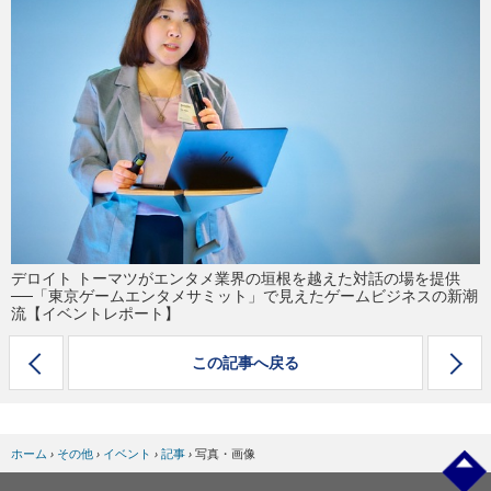
eスポーツ
デロイト トーマツがエンタメ業界の垣根を越えた対話の場を提供
──「東京ゲームエンタメサミット」で見えたゲームビジネスの新潮
流【イベントレポート】
この記事へ戻る
ホーム
›
その他
›
イベント
›
記事
›
写真・画像