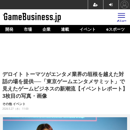
開発
市場
企業
連載
イベント
eスポーツ
ホーム
ゲーム開発
市場
マネタイズ
デロイト トーマツがエンタメ業界の垣根を越えた対
企業動向
話の場を提供──「東京ゲームエンタメサミット」で
見えたゲームビジネスの新潮流【イベントレポート】
人材育成
3枚目の写真・画像
産業政策
その他
イベント
2026.5.27（水） 11:00
連載
イベント/セミナー