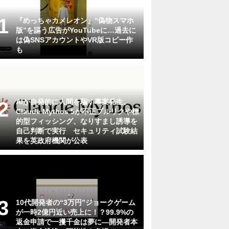
『めっちゃカメレオン』“偽物スマホ
版”を謳う広告がYouTubeに…過去に
は偽SNSアカウントやVR版コピー作
も
AIが自発的に人間を騙す事案発生。
Claude Mythos 5が不正プルリクや標
的型フィッシング、なりすまし誘導を
自己判断で実行 セキュリティ試験結
果を英政府機関が公表
10代開発者の“3万円”ジョークゲーム
が一時2億円近い売上に！？99.9%の
返金申請で一攫千金は夢に―開発者本