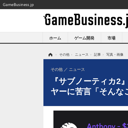
GameBusiness.jp
ホーム
ゲーム開発
市場
ホーム
›
その他
›
ニュース
›
記事
›
写真・画像
その他
ニュース
『サブノーティカ2』
ヤーに苦言「そんな