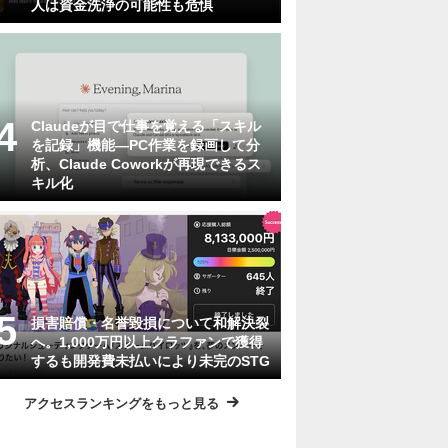
人は資金洗浄の可能性も危惧
Claudeが目で仕事を覚える「スキル
を記録」機能―PC作業を録画して分
析、Claude Coworkが再現できるス
キル化
損害賠償・名誉毀損について和解決裂
へ。1,000万円以上クラファンで獲得
するも開発費未払いにより未完のSTG
アクセスランキングをもっと見る