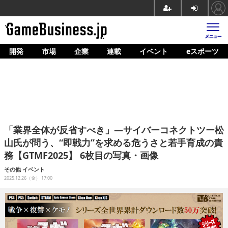
開発
市場
企業
連載
イベント
eスポーツ
ホーム
ゲーム開発
市場
マネタイズ
「業界全体が反省すべき」―サイバーコネクトツー松
企業動向
山氏が問う、“即戦力”を求める危うさと若手育成の責
務【GTMF2025】 6枚目の写真・画像
人材育成
その他
イベント
産業政策
2025.12.26（金） 17:00
連載
イベント/セミナー