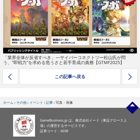
eスポーツ
「業界全体が反省すべき」―サイバーコネクトツー松山氏が問
う、“即戦力”を求める危うさと若手育成の責務【GTMF2025】
この記事へ戻る
ホーム
›
その他
›
イベント
›
記事
›
写真・画像
GameBusiness.jp は、株式会社イード（東証グロース上
場）の運営するサービスです。
証券コード：6038