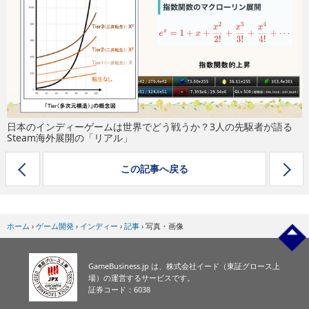
eスポーツ
日本のインディーゲームは世界でどう戦うか？3人の先駆者が語る
Steam海外展開の「リアル」
この記事へ戻る
ホーム
›
ゲーム開発
›
インディー
›
記事
›
写真・画像
GameBusiness.jp は、株式会社イード（東証グロース上
場）の運営するサービスです。
証券コード：6038