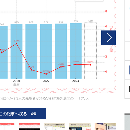
戦うか？3人の先駆者が語るSteam海外展開の「リアル」
この記事へ戻る
4/8