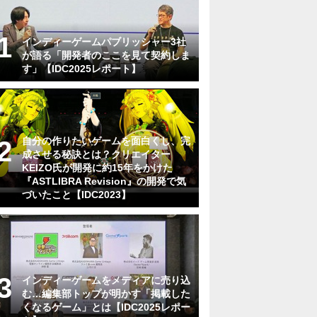
インディーゲームパブリッシャー3社
が語る「開発者のここを見て契約しま
す」【IDC2025レポート】
自分の作りたいゲームを面白くし、完
成させる秘訣とは？クリエイター
KEIZO氏が開発に約15年をかけた
『ASTLIBRA Revision』の開発で気
づいたこと【IDC2023】
インディーゲームをメディアに売り込
む…編集部トップが明かす「掲載した
くなるゲーム」とは【IDC2025レポー