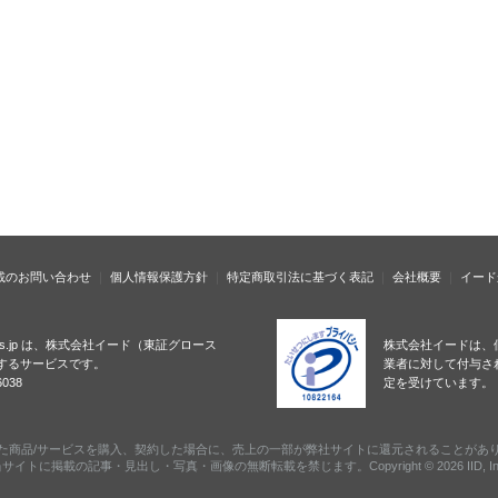
載のお問い合わせ
個人情報保護方針
特定商取引法に基づく表記
会社概要
イード
ness.jp は、株式会社イード（東証グロース
株式会社イードは、
するサービスです。
業者に対して付与さ
038
定を受けています。
た商品/サービスを購入、契約した場合に、売上の一部が弊社サイトに還元されることがあ
サイトに掲載の記事・見出し・写真・画像の無断転載を禁じます。Copyright © 2026 IID, In