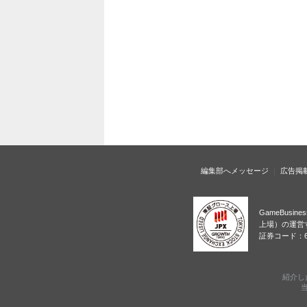
編集部へメッセージ
広告掲
GameBusi
上場）の運営
証券コード：6
紹介し
当