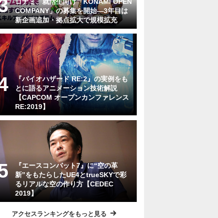
コナミ、就活生向け「KONAMI OPEN
COMPANY」の募集を開始—3年目は
新企画追加・拠点拡大で規模拡充
『バイオハザード RE:2』の実例をも
とに語るアニメーション技術解説
【CAPCOM オープンカンファレンス
RE:2019】
『エースコンバット7』に“空の革
新”をもたらしたUE4とtrueSKYで彩
るリアルな空の作り方【CEDEC
2019】
アクセスランキングをもっと見る