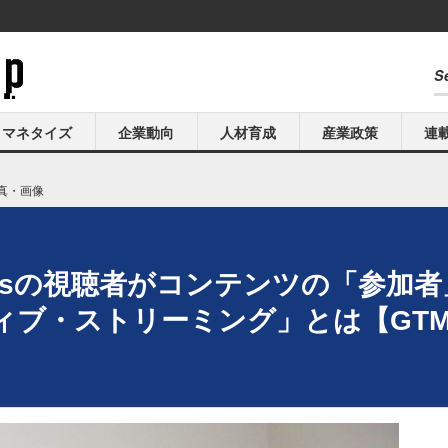
マネタイズ
企業動向
人材育成
産業政策
連
真・画像
rtsの視聴者がコンテンツの「参加者」
ブ・ストリーミング」とは【GTMF 2