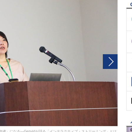
「参加者」になる―Genvidが語る「インタラクティブ・ストリーミング」とは