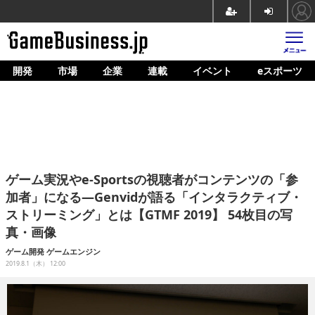
開発
市場
企業
連載
イベント
eスポーツ
ホーム
ゲーム開発
市場
マネタイズ
ゲーム実況やe-Sportsの視聴者がコンテンツの「参
企業動向
加者」になる―Genvidが語る「インタラクティブ・
ストリーミング」とは【GTMF 2019】 54枚目の写
人材育成
真・画像
産業政策
ゲーム開発
ゲームエンジン
2019.8.1（木） 12:00
連載
イベント/セミナー