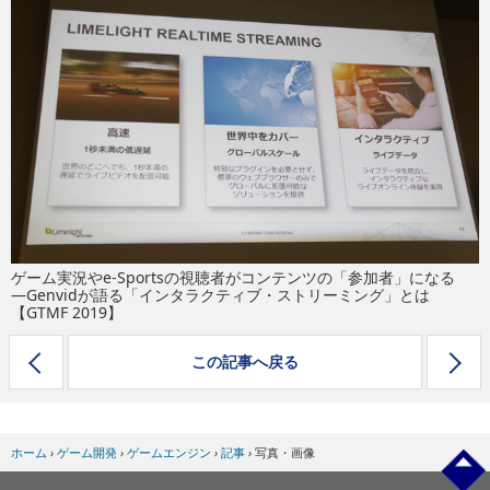
eスポーツ
ゲーム実況やe-Sportsの視聴者がコンテンツの「参加者」になる
―Genvidが語る「インタラクティブ・ストリーミング」とは
【GTMF 2019】
この記事へ戻る
ホーム
›
ゲーム開発
›
ゲームエンジン
›
記事
›
写真・画像