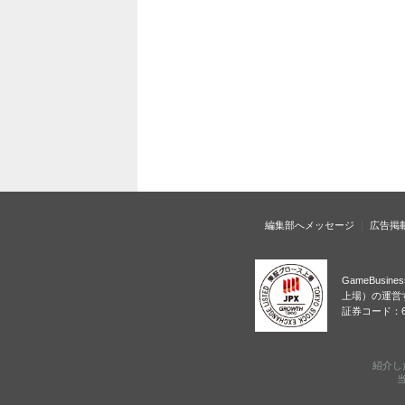
編集部へメッセージ
広告掲
GameBusi
上場）の運営
証券コード：6
紹介し
当