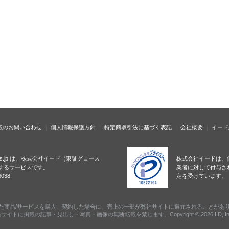
載のお問い合わせ
個人情報保護方針
特定商取引法に基づく表記
会社概要
イード
ness.jp は、株式会社イード（東証グロース
株式会社イードは、
するサービスです。
業者に対して付与さ
038
定を受けています。
た商品/サービスを購入、契約した場合に、売上の一部が弊社サイトに還元されることがあ
サイトに掲載の記事・見出し・写真・画像の無断転載を禁じます。Copyright © 2026 IID, In