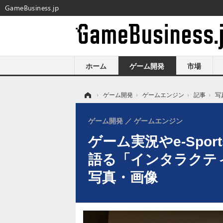
GameBusiness.jp
ホーム
ゲーム開発
市場
ホーム
›
ゲーム開発
›
ゲームエンジン
›
記事
›
写
ゲーム開発
ゲームエンジン
ゲーム実況やe-Spo
語る「インタラクティ
写真・画像