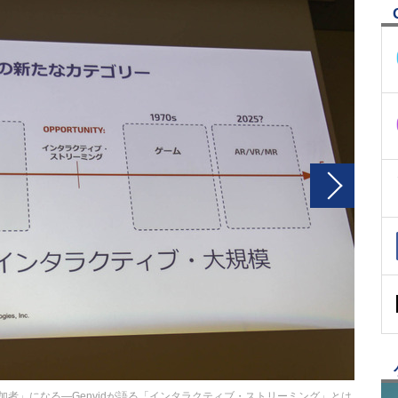
「参加者」になる―Genvidが語る「インタラクティブ・ストリーミング」とは