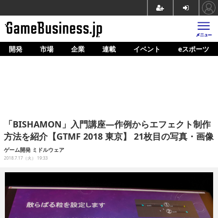
開発
市場
企業
連載
イベント
eスポーツ
ホーム
ゲーム開発
市場
マネタイズ
「BISHAMON」入門講座―作例からエフェクト制作
企業動向
方法を紹介【GTMF 2018 東京】 21枚目の写真・画像
人材育成
ゲーム開発
ミドルウェア
2018.7.17（火） 19:33
産業政策
連載
イベント/セミナー