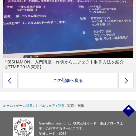
eスポーツ
「BISHAMON」入門講座―作例からエフェクト制作方法を紹介
【GTMF 2018 東京】
この記事へ戻る
ホーム
›
ゲーム開発
›
ミドルウェア
›
記事
›
写真・画像
GameBusiness.jp は、株式会社イード（東証グロース上
場）の運営するサービスです。
証券コード：6038