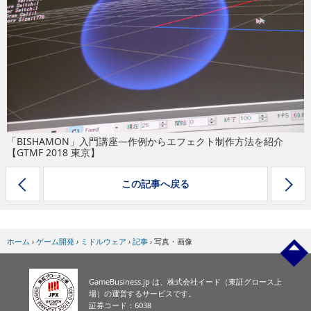
eスポーツ
「BISHAMON」入門講座―作例からエフェクト制作方法を紹介
【GTMF 2018 東京】
この記事へ戻る
ホーム
›
ゲーム開発
›
ミドルウェア
›
記事
›
写真・画像
GameBusiness.jp は、株式会社イード（東証グロース上
場）の運営するサービスです。
証券コード：6038