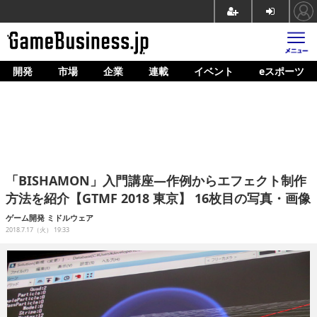
開発
市場
企業
連載
イベント
eスポーツ
ホーム
ゲーム開発
市場
マネタイズ
「BISHAMON」入門講座―作例からエフェクト制作
企業動向
方法を紹介【GTMF 2018 東京】 16枚目の写真・画像
人材育成
ゲーム開発
ミドルウェア
2018.7.17（火） 19:33
産業政策
連載
イベント/セミナー