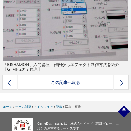
eスポーツ
「BISHAMON」入門講座―作例からエフェクト制作方法を紹介
【GTMF 2018 東京】
この記事へ戻る
ホーム
›
ゲーム開発
›
ミドルウェア
›
記事
›
写真・画像
GameBusiness.jp は、株式会社イード（東証グロース上
場）の運営するサービスです。