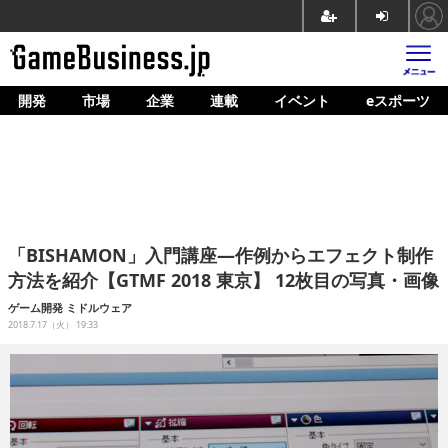
開発
市場
企業
連載
イベント
eスポーツ
ホーム
ゲーム開発
市場
マネタイズ
「BISHAMON」入門講座―作例からエフェクト制作
企業動向
方法を紹介【GTMF 2018 東京】 12枚目の写真・画像
人材育成
ゲーム開発
ミドルウェア
2018.7.17（火） 19:33
産業政策
連載
イベント/セミナー