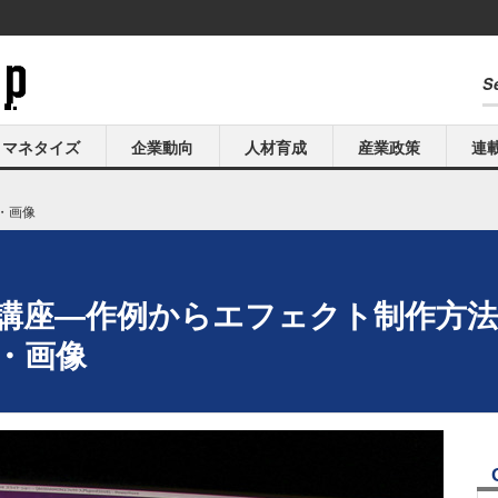
マネタイズ
企業動向
人材育成
産業政策
連
・画像
門講座―作例からエフェクト制作方法を
真・画像