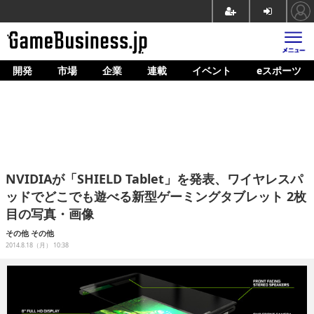
開発
市場
企業
連載
イベント
eスポーツ
ホーム
ゲーム開発
市場
マネタイズ
NVIDIAが「SHIELD Tablet」を発表、ワイヤレスパ
企業動向
ッドでどこでも遊べる新型ゲーミングタブレット 2枚
目の写真・画像
人材育成
その他
その他
産業政策
2014.8.18（月） 10:38
連載
イベント/セミナー