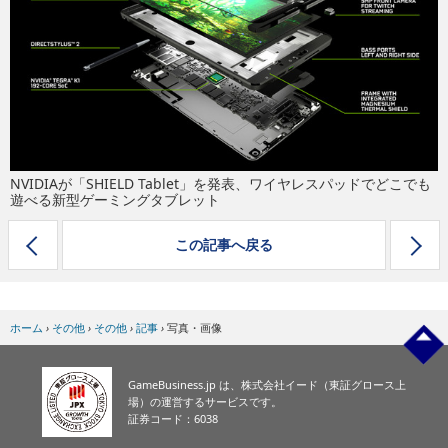
eスポーツ
NVIDIAが「SHIELD Tablet」を発表、ワイヤレスパッドでどこでも
遊べる新型ゲーミングタブレット
この記事へ戻る
ホーム
›
その他
›
その他
›
記事
›
写真・画像
GameBusiness.jp は、株式会社イード（東証グロース上
場）の運営するサービスです。
証券コード：6038