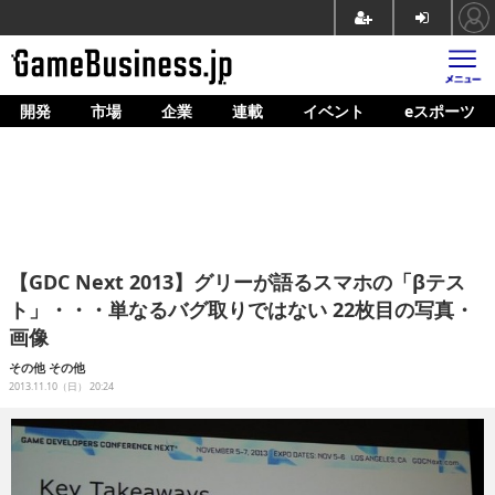
開発
市場
企業
連載
イベント
eスポーツ
ホーム
ゲーム開発
市場
マネタイズ
【GDC Next 2013】グリーが語るスマホの「βテス
企業動向
ト」・・・単なるバグ取りではない 22枚目の写真・
画像
人材育成
その他
その他
産業政策
2013.11.10（日） 20:24
連載
イベント/セミナー