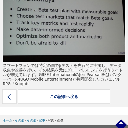
eスポーツ
スマートフォンでは特定の国でβテストを先行的に実施し、データ
収集や改善を行い、その結果を元にグローバルロンチを行うタイト
ルが増えています。GREE InternationalのJori Pearsall氏はバンク
ーバーのIUGO Mobile Entertainmentと共同開発したカジュアル
RPG『Knights
この記事へ戻る
ホーム
›
その他
›
その他
›
記事
›
写真・画像