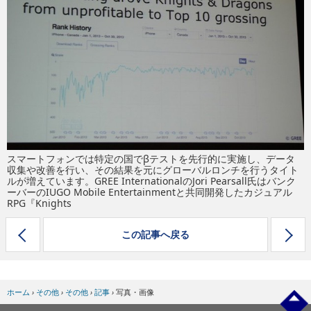
eスポーツ
スマートフォンでは特定の国でβテストを先行的に実施し、データ
収集や改善を行い、その結果を元にグローバルロンチを行うタイト
ルが増えています。GREE InternationalのJori Pearsall氏はバンク
ーバーのIUGO Mobile Entertainmentと共同開発したカジュアル
RPG『Knights
この記事へ戻る
ホーム
›
その他
›
その他
›
記事
›
写真・画像