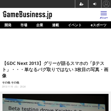
開発
市場
企業
連載
イベント
eスポーツ
ホーム
ゲーム開発
市場
マネタイズ
【GDC Next 2013】グリーが語るスマホの「βテス
企業動向
ト」・・・単なるバグ取りではない 3枚目の写真・画
像
人材育成
その他
その他
産業政策
2013.11.10（日） 20:24
連載
イベント/セミナー