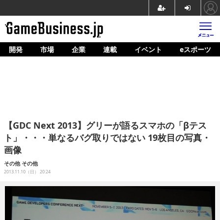
開発
市場
企業
連載
イベント
eスポーツ
ホーム
ゲーム開発
市場
マネタイズ
【GDC Next 2013】グリーが語るスマホの「βテス
企業動向
ト」・・・単なるバグ取りではない 19枚目の写真・
画像
人材育成
その他
その他
産業政策
2013.11.10（日） 20:24
連載
イベント/セミナー