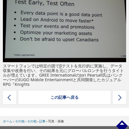
eスポーツ
スマートフォンでは特定の国でβテストを先行的に実施し、データ
収集や改善を行い、その結果を元にグローバルロンチを行うタイト
ルが増えています。GREE InternationalのJori Pearsall氏はバンク
ーバーのIUGO Mobile Entertainmentと共同開発したカジュアル
RPG『Knights
この記事へ戻る
ホーム
›
その他
›
その他
›
記事
›
写真・画像