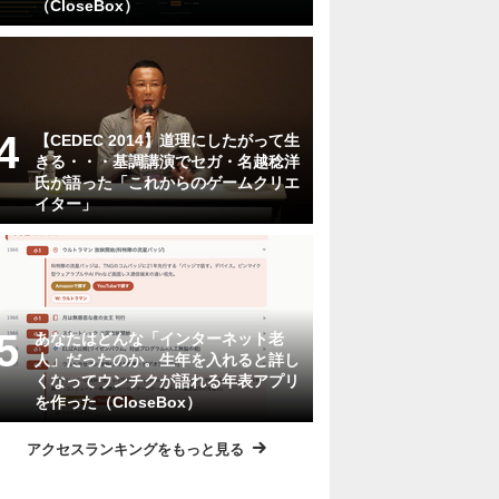
（CloseBox）
【CEDEC 2014】道理にしたがって生
きる・・・基調講演でセガ・名越稔洋
氏が語った「これからのゲームクリエ
イター」
あなたはどんな「インターネット老
人」だったのか。生年を入れると詳し
くなってウンチクが語れる年表アプリ
を作った（CloseBox）
アクセスランキングをもっと見る