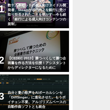
数十万本ヒットの成人向けタイトル開
発者、Steamからの売上を銀行に受け
取り拒否されたことを明かす―今も続
く「銀行による成人向けコンテンツの
規制」
【CEDEC 2013】勝つべくして勝つ企
画書を作る方法を伝授！アシスタント
からディレクターになるために
自分と妻の歌声をAIボーカルシンセ
「DiffSinger」に進化させた。もうボ
イチェン不要。アルゴリズムベースの
自動作曲ソフトとも統合