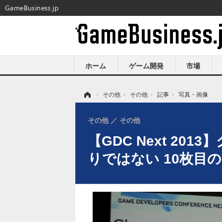
GameBusiness.jp
ホーム
ゲーム開発
市場
ホーム
›
その他
›
その他
›
記事
›
写真・画像
その他
その他
【GDC Next 2
りではない 10枚目