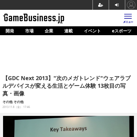
開発
市場
企業
連載
イベント
eスポーツ
ホーム
ゲーム開発
市場
マネタイズ
【GDC Next 2013】"次のメガトレンド"ウェアラブ
企業動向
ルデバイスが変える生活とゲーム体験 13枚目の写
真・画像
人材育成
その他
その他
産業政策
2013.11.8（金） 17:46
連載
イベント/セミナー