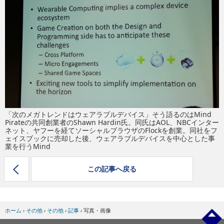
eスポーツ
「次のメガトレンドはウェアラブルデバイス」そう語るのはMind
Pirateの共同創業者のShawn Hardin氏。同氏はAOL、NBCインター
ネット、ヤフーを経てソーシャルブラウザのFlockを創業。同社をフ
ェイスブックに売却した後、ウェアラブルデバイスを中心とした事
業を行うMind
この記事へ戻る
ホーム
›
その他
›
その他
›
記事
›
写真・画像